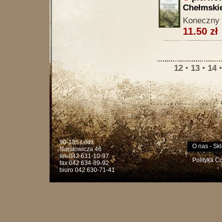
Chełmskie
Koneczny 
11.50 zł
12
•
13
•
14
90-135 Łódź
O nas
-
Skl
Narutowicza 46
tel. 042 631-10-97
Polityka C
fax 042 634-89-92
biuro 042 630-71-41