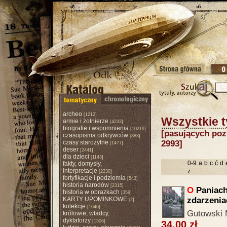
archeo
[1212]
Wszystkie t
armie i żołnierze
[4233]
biografie i wspomnienia
[10219]
[pasujących pozy
czasopisma odkrywców
[883]
czasy starożytne
2993]
[1477]
deser
[2441]
dla dzieci
[1143]
0-9
a
b
c
ć
d
fakty, domysły,
interpretacje
ż
[2230]
fortyfikacje i podziemia
[543]
historia narodów
[2315]
O
Paniach
historia w obrazkach
[359]
KARTY UPOMINKOWE
zdarzenia
[2]
kolekcje
[1646]
Gutowski 
królowie, władcy,
dyktatorzy
[1506]
34.00 zł