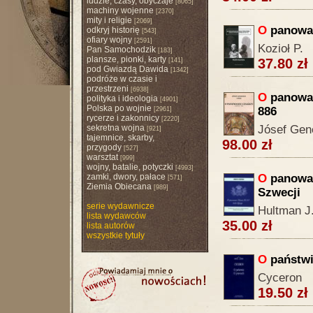
ludzie, czasy, obyczaje
[8065]
machiny wojenne
[2370]
mity i religie
[2069]
O
panowan
odkryj historię
[543]
ofiary wojny
[2591]
Kozioł P.
Pan Samochodzik
[183]
plansze, pionki, karty
37.80 zł
[141]
pod Gwiazdą Dawida
[1342]
podróże w czasie i
przestrzeni
[6938]
O
panowan
polityka i ideologia
[4901]
Polska po wojnie
886
[2961]
rycerze i zakonnicy
[2220]
sekretna wojna
Jósef Gene
[921]
tajemnice, skarby,
98.00 zł
przygody
[527]
warsztat
[999]
wojny, batalie, potyczki
[4993]
zamki, dwory, pałace
O
panowan
[571]
Ziemia Obiecana
[989]
Szwecji
serie wydawnicze
Hultman J
lista wydawców
35.00 zł
lista autorów
wszystkie tytuły
O
państwi
Cyceron
19.50 zł