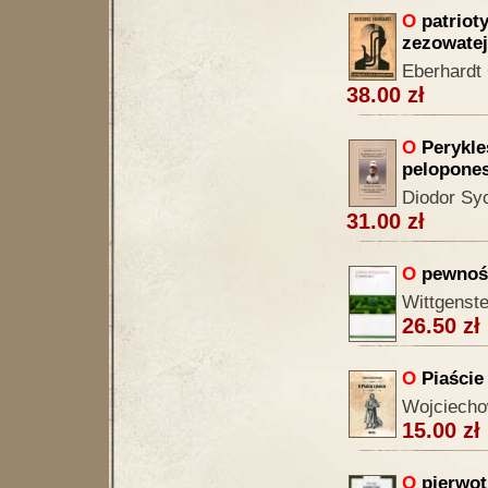
O
patrioty
zezowatej
Eberhardt
38.00 zł
O
Perykles
pelopones
Diodor Syc
31.00 zł
O
pewnoś
Wittgenste
26.50 zł
O
Piaście 
Wojciecho
15.00 zł
O
pierwot