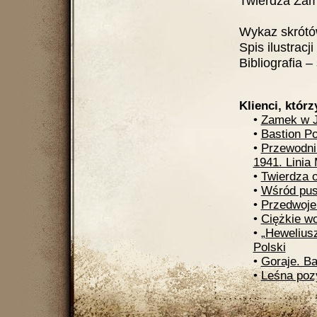
Twierdza Zamo
Wykaz skrótów
Spis ilustracji
Bibliografia – 
Klienci, którz
•
Zamek w 
•
Bastion Po
•
Przewodni
1941. Linia
•
Twierdza 
•
Wśród pus
•
Przedwoje
•
Ciężkie w
•
„Heweliusz
Polski
•
Goraje. Ba
•
Leśna poz