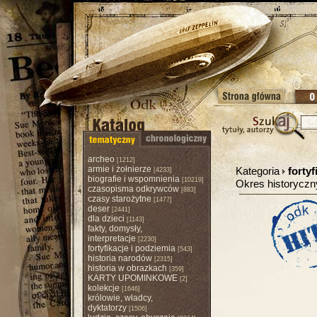
archeo
[1212]
armie i żołnierze
Kategoria
fortyf
[4233]
biografie i wspomnienia
[10219]
Okres historycz
czasopisma odkrywców
[883]
czasy starożytne
[1477]
deser
[2441]
dla dzieci
[1143]
fakty, domysły,
interpretacje
[2230]
fortyfikacje i podziemia
[543]
historia narodów
[2315]
historia w obrazkach
[359]
KARTY UPOMINKOWE
[2]
kolekcje
[1646]
królowie, władcy,
dyktatorzy
[1506]