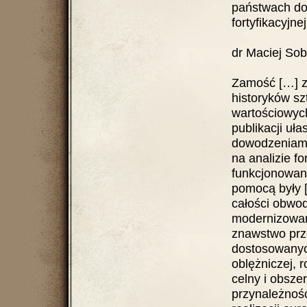
państwach dok
fortyfikacyjnej
dr Maciej Sob
Zamość […] z
historyków sz
wartościowych
publikacji uł
dowodzeniami 
na analizie fo
funkcjonowani
pomocą były 
całości obwod
modernizowan
znawstwo prze
dostosowanyc
oblężniczej, 
celny i obsze
przynależność