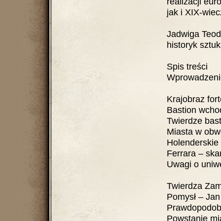
realizacji eu
jak i XIX-wie
Jadwiga Teod
historyk sztuk
Spis treści
Wprowadzenie 
Krajobraz for
Bastion wchod
Twierdze bast
Miasta w obw
Holenderskie 
Ferrara – skan
Uwagi o uniwe
Twierdza Zam
Pomysł – Jan 
Prawdopodobne
Powstanie mia