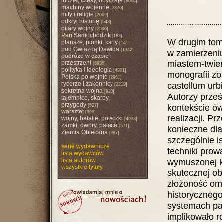
ludzie, czasy, obyczaje
[8064]
machiny wojenne
[2370]
mity i religie
[2069]
odkryj historię
[543]
ofiary wojny
[2590]
Pan Samochodzik
[183]
W drugim tomi
plansze, pionki, karty
[141]
pod Gwiazdą Dawida
[1342]
w zamierzeniu
podróże w czasie i
miastem-twie
przestrzeni
[6938]
polityka i ideologia
[4901]
monografii zo
Polska po wojnie
[2961]
rycerze i zakonnicy
castellum urbi
[2219]
sekretna wojna
[920]
Autorzy prześl
tajemnice, skarby,
przygody
kontekście ów
[527]
warsztat
[999]
realizacji. Pr
wojny, batalie, potyczki
[4993]
zamki, dwory, pałace
[571]
konieczne dla
Ziemia Obiecana
[987]
szczególnie i
serie wydawnicze
techniki prow
lista wydawców
lista autorów
wymuszonej 
wszystkie tytuły
skutecznej ob
złożoność omó
historyczneg
systemach pań
implikowało r