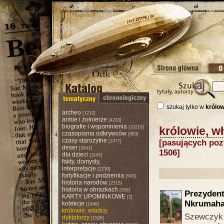
szukaj tylko w
królow
archeo
[1212]
armie i żołnierze
[4233]
biografie i wspomnienia
[10219]
królowie, w
czasopisma odkrywców
[883]
czasy starożytne
[pasujących pozy
[1477]
deser
[2441]
1506]
dla dzieci
[1143]
fakty, domysły,
interpretacje
[2230]
fortyfikacje i podziemia
[543]
historia narodów
[2315]
historia w obrazkach
[359]
Prezyden
KARTY UPOMINKOWE
[2]
Nkrumah
kolekcje
[1646]
królowie, władcy,
Szewczyk 
dyktatorzy
[1506]