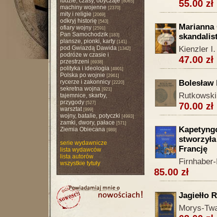
ludzie, czasy, obyczaje
55.00 zł
[8065]
machiny wojenne
[2370]
mity i religie
[2069]
odkryj historię
[543]
Marianna 
ofiary wojny
[2591]
Pan Samochodzik
skandalis
[183]
plansze, pionki, karty
[141]
pod Gwiazdą Dawida
Kienzler I.
[1342]
podróże w czasie i
47.00 zł
przestrzeni
[6938]
polityka i ideologia
[4901]
Polska po wojnie
[2961]
rycerze i zakonnicy
Bolesław
[2220]
sekretna wojna
[921]
Rutkowski
tajemnice, skarby,
przygody
[527]
70.00 zł
warsztat
[999]
wojny, batalie, potyczki
[4993]
zamki, dwory, pałace
[571]
Kapetyngo
Ziemia Obiecana
[989]
stworzyła
serie wydawnicze
Francję
lista wydawców
lista autorów
Firnhaber-
wszystkie tytuły
85.00 zł
Jagiełło 
Morys-Twa