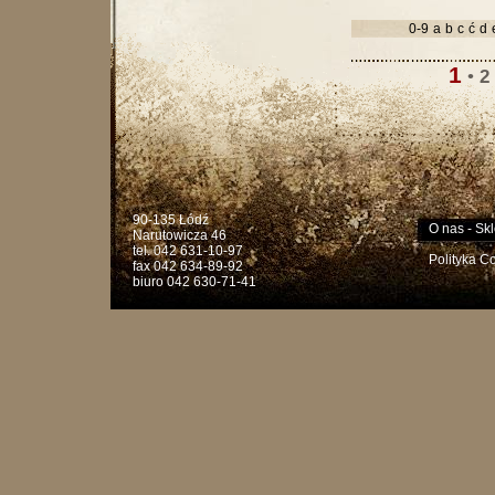
0-9
a
b
c
ć
d
1
•
2
90-135 Łódź
O nas
-
Skl
Narutowicza 46
tel. 042 631-10-97
Polityka C
fax 042 634-89-92
biuro 042 630-71-41