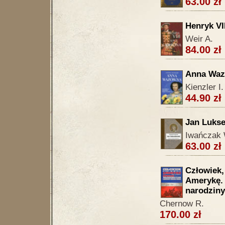
63.00 zł
Henryk VII
Weir A.
84.00 zł
Anna Wa
Kienzler I.
44.90 zł
Jan Luks
Iwańczak 
63.00 zł
Człowiek,
Amerykę. 
narodziny
Chernow R.
170.00 zł