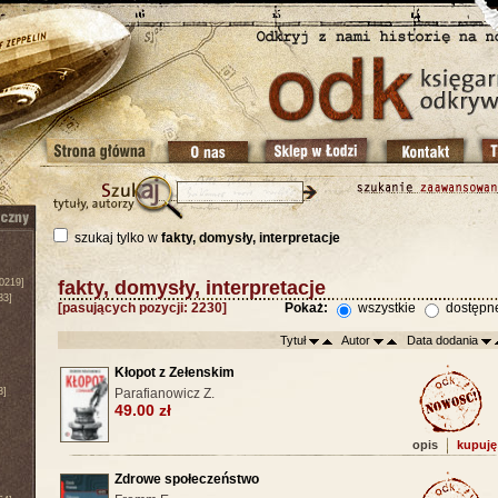
szukaj tylko w
fakty, domysły, interpretacje
0219]
fakty, domysły, interpretacje
83]
[pasujących pozycji: 2230]
Pokaż:
wszystkie
dostępn
Tytuł
Autor
Data dodania
Kłopot z Zełenskim
3]
Parafianowicz Z.
49.00 zł
opis
kupuję
Zdrowe społeczeństwo