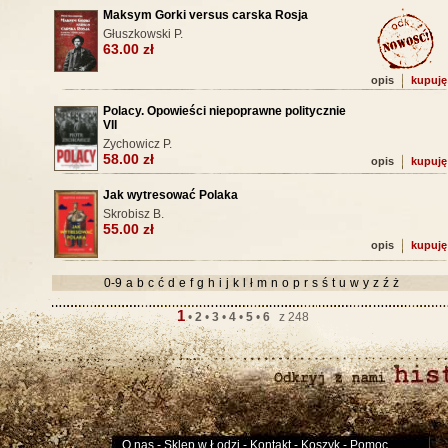
Maksym Gorki versus carska Rosja
Głuszkowski P.
63.00 zł
opis
kupuję
Polacy. Opowieści niepoprawne politycznie
VII
Zychowicz P.
58.00 zł
opis
kupuję
Jak wytresować Polaka
Skrobisz B.
55.00 zł
opis
kupuję
0-9
a
b
c
ć
d
e
f
g
h
i
j
k
l
ł
m
n
o
p
r
s
ś
t
u
w
y
z
ź
ż
1
•
2
•
3
•
4
•
5
•
6
z 248
O nas
-
Sklep w Łodzi
-
Kontakt
-
Koszyk
-
Pomoc