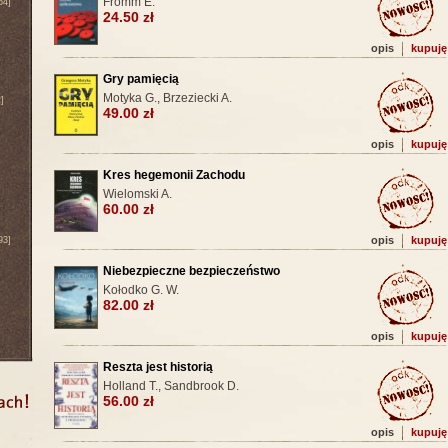
Fromm E.
64]
24.50 zł
opis
kupuję
Gry pamięcią
Motyka G., Brzeziecki A.
]
49.00 zł
opis
kupuję
Kres hegemonii Zachodu
Wielomski A.
60.00 zł
opis
kupuję
93]
Niebezpieczne bezpieczeństwo
Kołodko G. W.
82.00 zł
opis
kupuję
Reszta jest historią
Holland T., Sandbrook D.
56.00 zł
opis
kupuję