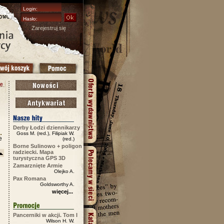
Zarejestruj się
Derby Łodzi dziennikarzy
Goss M. (red.), Filipiak W.
e
(red.)
Borne Sulinowo + poligon
radziecki. Mapa
turystyczna GPS 3D
Zamarznięte Armie
Olejko A.
Pax Romana
Goldsworthy A.
więcej...
Pancerniki w akcji. Tom I
Wilson H. W.