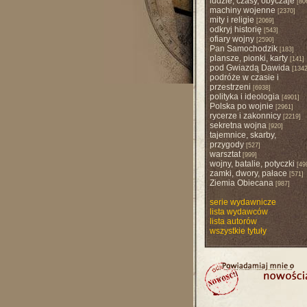
ludzie, czasy, obyczaje
[80
machiny wojenne
[2370]
mity i religie
[2069]
odkryj historię
[543]
ofiary wojny
[2590]
Pan Samochodzik
[183]
plansze, pionki, karty
[141]
pod Gwiazdą Dawida
[1342
podróże w czasie i
przestrzeni
[6938]
polityka i ideologia
[4901]
Polska po wojnie
[2961]
rycerze i zakonnicy
[2219]
sekretna wojna
[920]
tajemnice, skarby,
przygody
[527]
warsztat
[999]
wojny, batalie, potyczki
[49
zamki, dwory, pałace
[571]
Ziemia Obiecana
[987]
serie wydawnicze
lista wydawców
lista autorów
wszystkie tytuły