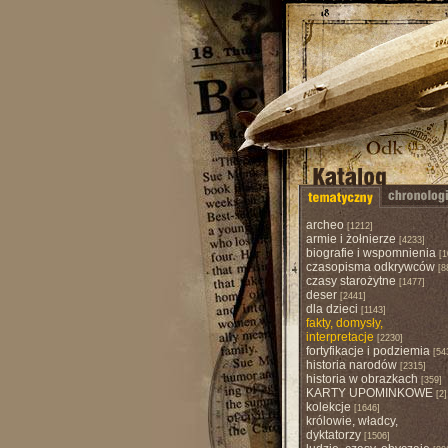
archeo
[1212]
armie i żołnierze
[4233]
biografie i wspomnienia
[1
czasopisma odkrywców
[8
czasy starożytne
[1477]
deser
[2441]
dla dzieci
[1143]
fakty, domysły,
interpretacje
[2230]
fortyfikacje i podziemia
[54
historia narodów
[2315]
historia w obrazkach
[359]
KARTY UPOMINKOWE
[2]
kolekcje
[1646]
królowie, władcy,
dyktatorzy
[1506]