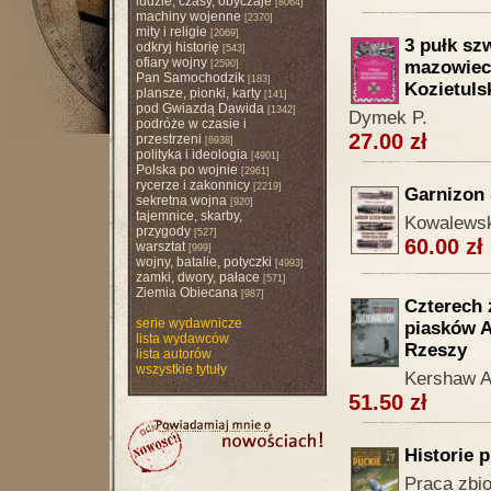
ludzie, czasy, obyczaje
[8064]
machiny wojenne
[2370]
mity i religie
[2069]
3 pułk sz
odkryj historię
[543]
ofiary wojny
mazowieck
[2590]
Pan Samochodzik
[183]
Kozietuls
plansze, pionki, karty
[141]
pod Gwiazdą Dawida
[1342]
Dymek P.
podróże w czasie i
27.00 zł
przestrzeni
[6938]
polityka i ideologia
[4901]
Polska po wojnie
[2961]
rycerze i zakonnicy
[2219]
Garnizon 
sekretna wojna
[920]
tajemnice, skarby,
Kowalewsk
przygody
[527]
60.00 zł
warsztat
[999]
wojny, batalie, potyczki
[4993]
zamki, dwory, pałace
[571]
Ziemia Obiecana
[987]
Czterech 
serie wydawnicze
piasków Af
lista wydawców
Rzeszy
lista autorów
wszystkie tytuły
Kershaw A
51.50 zł
Historie p
Praca zbi