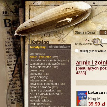
szukaj tylko w
armie 
archeo
[1212]
armie i żołnierze
[4233]
biografie i wspomnienia
[10219]
armie i żołn
czasopisma odkrywców
[883]
czasy starożytne
[pasujących pozy
[1477]
deser
[2441]
4233]
dla dzieci
[1143]
fakty, domysły,
interpretacje
[2230]
fortyfikacje i podziemia
[543]
historia narodów
[2315]
historia w obrazkach
[359]
Lekarze n
KARTY UPOMINKOWE
[2]
kolekcje
[1646]
King M.
królowie, władcy,
39.90 zł
dyktatorzy
[1506]