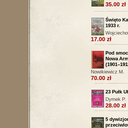
35.00 zł
Święto Ka
1933 r.
Wojciecho
17.00 zł
Pod smoc
Nowa Arm
(1901–191
Nowikiewicz M.
70.00 zł
23 Pułk U
Dymek P.
28.00 zł
5 dywizjon
przeciwlo