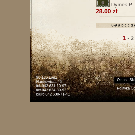
Dymek P.
28.00 zł
0-9
a
b
c
ć
d
1
•
2
90-135 Łódź
O nas
-
Skl
Narutowicza 46
tel. 042 631-10-97
Polityka C
fax 042 634-89-92
biuro 042 630-71-41