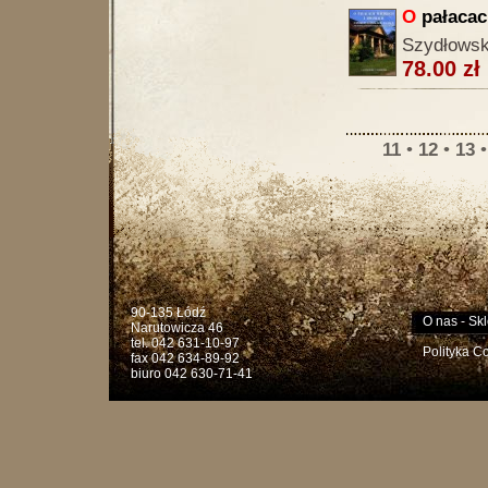
O
pałacac
Szydłowski
78.00 zł
11
•
12
•
13
90-135 Łódź
O nas
-
Skl
Narutowicza 46
tel. 042 631-10-97
Polityka C
fax 042 634-89-92
biuro 042 630-71-41