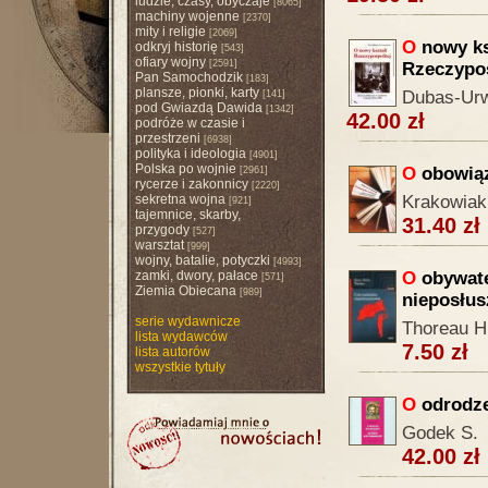
ludzie, czasy, obyczaje
[8065]
machiny wojenne
[2370]
mity i religie
[2069]
O
nowy ks
odkryj historię
[543]
ofiary wojny
[2591]
Rzeczypos
Pan Samochodzik
[183]
plansze, pionki, karty
Dubas-Urw
[141]
pod Gwiazdą Dawida
[1342]
42.00 zł
podróże w czasie i
przestrzeni
[6938]
polityka i ideologia
[4901]
Polska po wojnie
O
obowiąz
[2961]
rycerze i zakonnicy
[2220]
sekretna wojna
Krakowiak
[921]
tajemnice, skarby,
31.40 zł
przygody
[527]
warsztat
[999]
wojny, batalie, potyczki
[4993]
zamki, dwory, pałace
O
obywate
[571]
Ziemia Obiecana
[989]
nieposłus
serie wydawnicze
Thoreau H
lista wydawców
7.50 zł
lista autorów
wszystkie tytuły
O
odrodze
Godek S.
42.00 zł