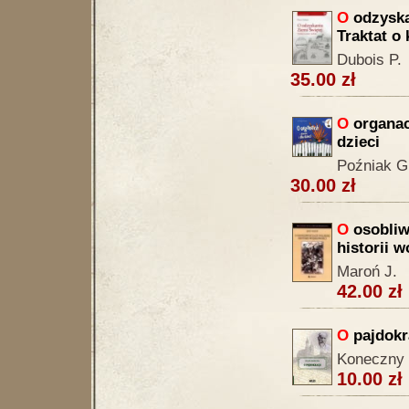
O
odzyska
Traktat o 
Dubois P.
35.00 zł
O
organach
dzieci
Poźniak G
30.00 zł
O
osobliw
historii 
Maroń J.
42.00 zł
O
pajdokr
Koneczny 
10.00 zł