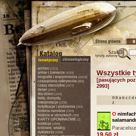
archeo
[1212]
Wszystkie t
armie i żołnierze
[4233]
biografie i wspomnienia
[10219]
[pasujących pozy
czasopisma odkrywców
[883]
czasy starożytne
2993]
[1477]
deser
[2441]
dla dzieci
[1143]
0-9
a
b
c
ć
d
fakty, domysły,
interpretacje
ż
[2230]
fortyfikacje i podziemia
[543]
historia narodów
[2315]
O
nimfach
historia w obrazkach
[359]
KARTY UPOMINKOWE
salamandr
[2]
kolekcje
[1646]
Paracelsu
królowie, władcy,
dyktatorzy
[1506]
19.50 zł