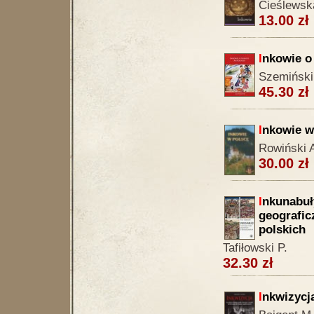
Cieślewska
13.00 zł
I
nkowie o 
Szemiński
45.30 zł
I
nkowie w
Rowiński 
30.00 zł
I
nkunabuły
geografic
polskich
Tafiłowski P.
32.30 zł
I
nkwizycj