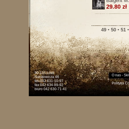
Baigent M.
29.80 zł
49
•
50
•
51
90-135 Łódź
O nas
-
Skl
Narutowicza 46
tel. 042 631-10-97
Polityka C
fax 042 634-89-92
biuro 042 630-71-41