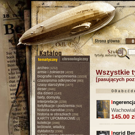
archeo
[1212]
Wszystkie t
armie i żołnierze
[4233]
biografie i wspomnienia
[10219]
[pasujących pozy
czasopisma odkrywców
[883]
czasy starożytne
[1477]
deser
[2441]
0-9
a
b
c
ć
d
dla dzieci
[1143]
fakty, domysły,
interpretacje
I
ngerencja
[2230]
fortyfikacje i podziemia
[543]
Wachowia
historia narodów
[2315]
historia w obrazkach
[359]
145.00 z
KARTY UPOMINKOWE
[2]
kolekcje
[1646]
królowie, władcy,
dyktatorzy
[1506]
I
ngrid Be