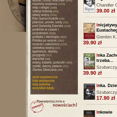
ludzie, czasy, obyczaje
[8065]
machiny wojenne
Chandler 
[2370]
mity i religie
[2069]
39.00 zł
odkryj historię
[543]
ofiary wojny
[2591]
Pan Samochodzik
[183]
plansze, pionki, karty
[141]
I
nicjatywy
pod Gwiazdą Dawida
[1342]
podróże w czasie i
Eustache
przestrzeni
[6938]
Gombin K.
polityka i ideologia
[4901]
Polska po wojnie
[2961]
39.90 zł
rycerze i zakonnicy
[2220]
sekretna wojna
[921]
tajemnice, skarby,
I
nka Zach
przygody
[527]
warsztat
[999]
trzeba...
wojny, batalie, potyczki
[4993]
zamki, dwory, pałace
Szubarczy
[571]
Ziemia Obiecana
[989]
39.90 zł
serie wydawnicze
lista wydawców
lista autorów
I
nka. Dzi
wszystkie tytuły
Szubarczy
17.90 zł
I
nkowie