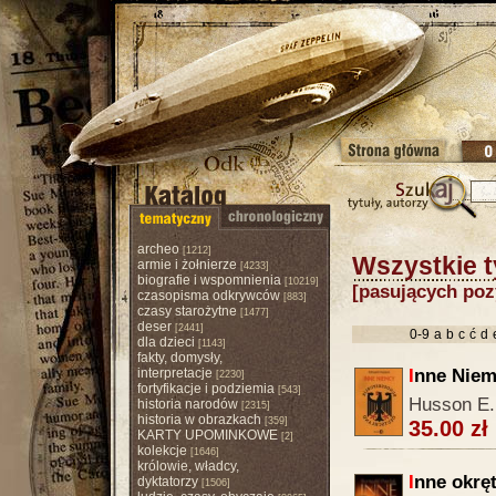
archeo
[1212]
Wszystkie t
armie i żołnierze
[4233]
biografie i wspomnienia
[10219]
[pasujących pozy
czasopisma odkrywców
[883]
czasy starożytne
[1477]
deser
[2441]
0-9
a
b
c
ć
d
dla dzieci
[1143]
fakty, domysły,
interpretacje
I
nne Niem
[2230]
fortyfikacje i podziemia
[543]
Husson E.
historia narodów
[2315]
historia w obrazkach
[359]
35.00 zł
KARTY UPOMINKOWE
[2]
kolekcje
[1646]
królowie, władcy,
I
nne okrę
dyktatorzy
[1506]