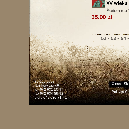
XV wieku
Świeboda 
35.00 zł
52
•
53
•
54
90-135 Łódź
O nas
-
Skl
Narutowicza 46
tel. 042 631-10-97
Polityka C
fax 042 634-89-92
biuro 042 630-71-41