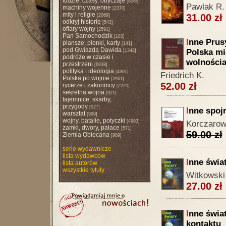
ludzie, czasy, obyczaje
[8065]
Pawlak R.
machiny wojenne
[2370]
mity i religie
31.00 zł
[2069]
odkryj historię
[543]
ofiary wojny
[2591]
Pan Samochodzik
[183]
I
nne Prusy
plansze, pionki, karty
[141]
pod Gwiazdą Dawida
Polska mi
[1342]
podróże w czasie i
wolnościa
przestrzeni
[6938]
polityka i ideologia
[4901]
Friedrich K.
Polska po wojnie
[2961]
52.00 zł
rycerze i zakonnicy
[2220]
sekretna wojna
[921]
tajemnice, skarby,
przygody
[527]
I
nne spoj
warsztat
[999]
wojny, batalie, potyczki
[4993]
Korczarow
zamki, dwory, pałace
[571]
59.00 zł
Ziemia Obiecana
[989]
serie wydawnicze
lista wydawców
I
nne świa
lista autorów
wszystkie tytuły
Witkowski 
27.00 zł
I
nne świa
kontaktu