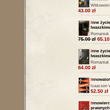
Witkowski
43.00 zł
I
nne życie
Iwaszkiew
Romaniuk 
75.00 zł
65.10
I
nne życie
Iwaszkiew
Romaniuk 
64.00 zł
I
nnowator
Isaacson 
52.50 zł
I
nnowierc
prawnych