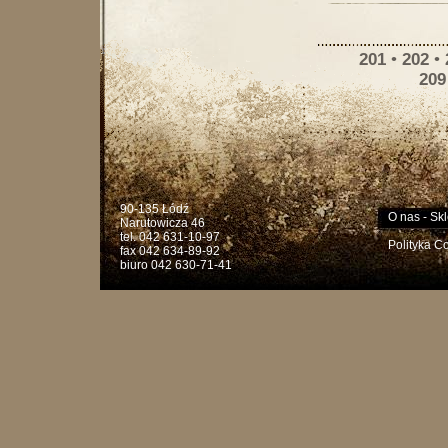
201
•
202
•
209
90-135 Łódź
O nas
-
Skl
Narutowicza 46
tel. 042 631-10-97
Polityka C
fax 042 634-89-92
biuro 042 630-71-41