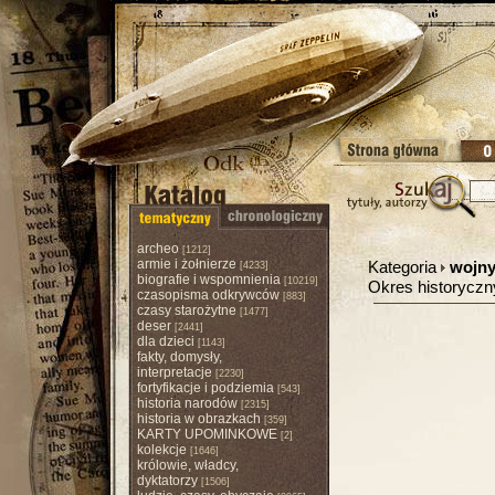
archeo
[1212]
armie i żołnierze
Kategoria
wojny,
[4233]
biografie i wspomnienia
[10219]
Okres historycz
czasopisma odkrywców
[883]
czasy starożytne
[1477]
deser
[2441]
dla dzieci
[1143]
fakty, domysły,
interpretacje
[2230]
fortyfikacje i podziemia
[543]
historia narodów
[2315]
historia w obrazkach
[359]
KARTY UPOMINKOWE
[2]
kolekcje
[1646]
królowie, władcy,
dyktatorzy
[1506]