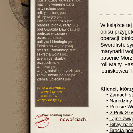
ludzie, czasy, obyczaje
[8065]
machiny wojenne
[2370]
mity i religie
[2069]
odkryj historię
[543]
ofiary wojny
[2591]
Pan Samochodzik
[183]
W książce te
plansze, pionki, karty
[141]
pod Gwiazdą Dawida
[1342]
opisu przygot
podróże w czasie i
operacji lotn
przestrzeni
[6938]
polityka i ideologia
[4901]
Swordfish, syn
Polska po wojnie
[2961]
rycerze i zakonnicy
marynarki woj
[2220]
sekretna wojna
[921]
basenie Morz
tajemnice, skarby,
przygody
roli Malty. F
[527]
warsztat
[999]
lotniskowca "I
wojny, batalie, potyczki
[4993]
zamki, dwory, pałace
[571]
Ziemia Obiecana
[989]
serie wydawnicze
Klienci, którz
lista wydawców
•
Zamach st
lista autorów
wszystkie tytuły
•
Narodziny 
•
Polesie W
•
2 Pułk Sz
•
Tajne zwią
•
Bitwy pan
•
Bracia pol