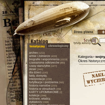
archeo
[1212]
armie i żołnierze
Kategoria
wojny,
[4233]
biografie i wspomnienia
[10219]
Okres historycz
czasopisma odkrywców
[883]
czasy starożytne
[1477]
deser
[2441]
dla dzieci
[1143]
fakty, domysły,
interpretacje
[2230]
fortyfikacje i podziemia
[543]
historia narodów
[2315]
historia w obrazkach
[359]
KARTY UPOMINKOWE
[2]
kolekcje
[1646]
królowie, władcy,
dyktatorzy
[1506]