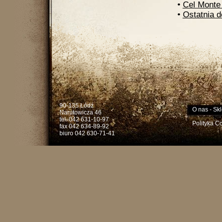
•
Cel Monte
•
Ostatnia d
90-135 Łódź
O nas
-
Skl
Narutowicza 46
tel. 042 631-10-97
Polityka C
fax 042 634-89-92
biuro 042 630-71-41