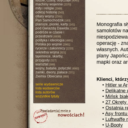
ludzie, czasy, obyczaje
[8065]
machiny wojenne
[2370]
mity i religie
[2069]
odkryj historię
[543]
ofiary wojny
[2591]
Pan Samochodzik
[183]
Monografia sł
plansze, pionki, karty
[141]
pod Gwiazdą Dawida
[1342]
samolotów na 
podróże w czasie i
niespodziewan
przestrzeni
[6938]
polityka i ideologia
[4901]
operację - zn
Polska po wojnie
[2961]
rycerze i zakonnicy
własnych. Aut
[2220]
sekretna wojna
[921]
plany Japońc
tajemnice, skarby,
przygody
mapki oraz ar
[527]
warsztat
[999]
wojny, batalie, potyczki
[4993]
zamki, dwory, pałace
[571]
Ziemia Obiecana
[989]
Klienci, którz
serie wydawnicze
•
Hitler w A
lista wydawców
•
Delikatne 
lista autorów
•
Mińsk biał
wszystkie tytuły
•
27 Okręty 
•
Ostatnia r
•
Asy frontu
•
Luftwaffe n
•
U-Booty