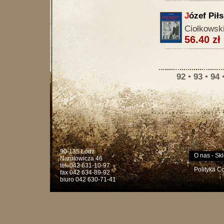
J
ózef Pił
Ciołkowski
56.40 zł
92
•
93
•
94
90-135 Łódź
O nas
-
Skl
Narutowicza 46
tel. 042 631-10-97
Polityka C
fax 042 634-89-92
biuro 042 630-71-41