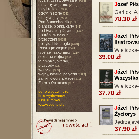
ludzie, czasy, obyczaje
[8064]
J
ózef Pił
machiny wojenne
[2370]
mity i religie
[2069]
Garlicki A.
odkryj historię
[543]
ofiary wojny
78.30 zł
[2590]
Pan Samochodzik
[183]
plansze, pionki, karty
[141]
pod Gwiazdą Dawida
[1342]
podróże w czasie i
J
ózef Pił
przestrzeni
[6938]
Ilustrowa
polityka i ideologia
[4901]
Polska po wojnie
[2961]
Wieliczka-
rycerze i zakonnicy
[2219]
39.00 zł
sekretna wojna
[920]
tajemnice, skarby,
przygody
[527]
warsztat
[999]
J
ózef Pił
wojny, batalie, potyczki
[4993]
Wszystko 
zamki, dwory, pałace
[571]
Ziemia Obiecana
[987]
Wieliczka
serie wydawnicze
37.70 zł
lista wydawców
lista autorów
wszystkie tytuły
J
ózef Pił
Życiorys
Jędrzejew
37.90 zł