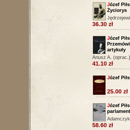
J
ózef Pił
Życiorys
Jędrzejew
36.30 zł
J
ózef Pił
Przemówie
artykuły
Anusz A. (oprac.
41.10 zł
J
ózef Pił
25.00 zł
J
ózef Pił
parlament
Adamczyk 
58.60 zł