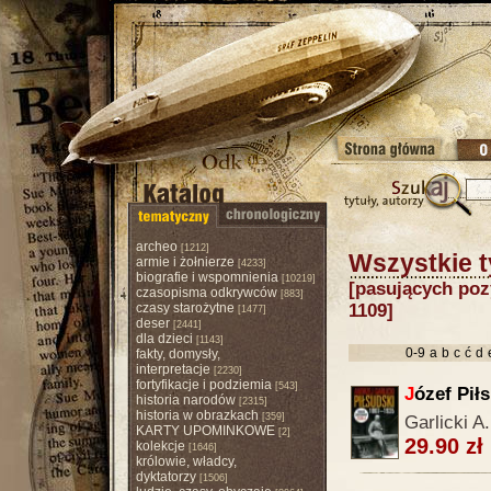
archeo
[1212]
Wszystkie t
armie i żołnierze
[4233]
biografie i wspomnienia
[10219]
[pasujących pozy
czasopisma odkrywców
[883]
czasy starożytne
1109]
[1477]
deser
[2441]
dla dzieci
[1143]
0-9
a
b
c
ć
d
fakty, domysły,
interpretacje
[2230]
fortyfikacje i podziemia
[543]
J
ózef Pił
historia narodów
[2315]
historia w obrazkach
[359]
Garlicki A.
KARTY UPOMINKOWE
[2]
29.90 zł
kolekcje
[1646]
królowie, władcy,
dyktatorzy
[1506]