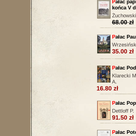
P
ałac pap
końca V d
Żuchowski
68.00 zł
P
ałac Pa
Wrzesińsk
35.00 zł
P
ałac Pod
Klarecki M
A.
16.80 zł
P
ałac Pop
Dettloff P.
91.50 zł
P
ałac Pot