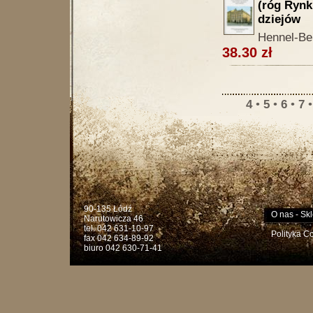
(róg Rynku
dziejów
Hennel-Be
38.30 zł
4
•
5
•
6
•
7
90-135 Łódź
O nas
-
Skl
Narutowicza 46
tel. 042 631-10-97
Polityka C
fax 042 634-89-92
biuro 042 630-71-41