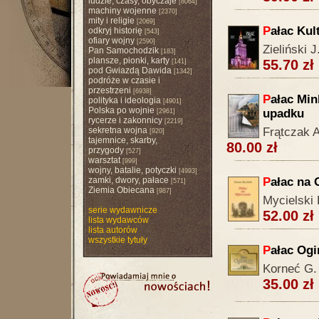
ludzie, czasy, obyczaje
[8064]
machiny wojenne
[2370]
mity i religie
[2069]
P
ałac Kul
odkryj historię
[543]
ofiary wojny
[2590]
Zieliński J
Pan Samochodzik
[183]
plansze, pionki, karty
55.70 zł
[141]
pod Gwiazdą Dawida
[1342]
podróże w czasie i
przestrzeni
[6938]
P
ałac Mi
polityka i ideologia
[4901]
Polska po wojnie
upadku
[2961]
rycerze i zakonnicy
[2219]
sekretna wojna
Frątczak A
[920]
tajemnice, skarby,
80.00 zł
przygody
[527]
warsztat
[999]
wojny, batalie, potyczki
[4993]
zamki, dwory, pałace
P
ałac na 
[571]
Ziemia Obiecana
[987]
Mycielski 
serie wydawnicze
52.00 zł
lista wydawców
lista autorów
wszystkie tytuły
P
ałac Ogi
Korneć G.
35.00 zł