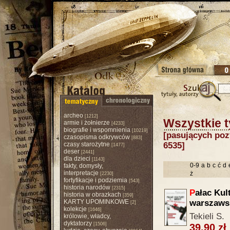
archeo
[1212]
Wszystkie t
armie i żołnierze
[4233]
biografie i wspomnienia
[10219]
[pasujących pozy
czasopisma odkrywców
[883]
czasy starożytne
6535]
[1477]
deser
[2441]
dla dzieci
[1143]
0-9
a
b
c
ć
d
fakty, domysły,
interpretacje
ż
[2230]
fortyfikacje i podziemia
[543]
historia narodów
[2315]
P
ałac Kult
historia w obrazkach
[359]
KARTY UPOMINKOWE
warszawsk
[2]
kolekcje
[1646]
Tekieli S.
królowie, władcy,
dyktatorzy
[1506]
39.90 zł