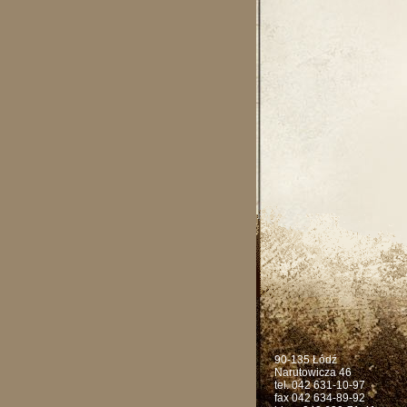
90-135 Łódź
Narutowicza 46
tel. 042 631-10-97
fax 042 634-89-92