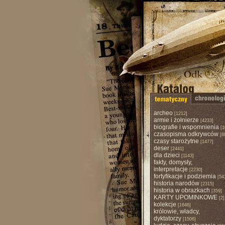
archeo
[1212]
armie i żołnierze
[4233]
biografie i wspomnienia
[1
czasopisma odkrywców
[8
czasy starożytne
[1477]
deser
[2441]
dla dzieci
[1143]
fakty, domysły,
interpretacje
[2230]
fortyfikacje i podziemia
[54
historia narodów
[2315]
historia w obrazkach
[359]
KARTY UPOMINKOWE
[2]
kolekcje
[1646]
królowie, władcy,
dyktatorzy
[1506]