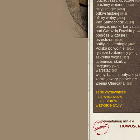
ludzie, czasy, obyczaje
[80
machiny wojenne
[2370]
mity i religie
[2069]
odkryj historię
[543]
ofiary wojny
[2590]
Pan Samochodzik
[183]
plansze, pionki, karty
[141]
pod Gwiazdą Dawida
[1342
podróże w czasie i
przestrzeni
[6938]
polityka i ideologia
[4901]
Polska po wojnie
[2961]
rycerze i zakonnicy
[2219]
sekretna wojna
[920]
tajemnice, skarby,
przygody
[527]
warsztat
[999]
wojny, batalie, potyczki
[49
zamki, dwory, pałace
[571]
Ziemia Obiecana
[987]
serie wydawnicze
lista wydawców
lista autorów
wszystkie tytuły