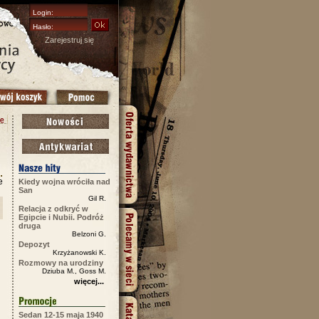
Zarejestruj się
e
Kiedy wojna wróciła nad
San
Gil R.
Relacja z odkryć w
Egipcie i Nubii. Podróż
druga
Belzoni G.
Depozyt
Krzyżanowski K.
Rozmowy na urodziny
Dziuba M., Goss M.
więcej...
Sedan 12-15 maja 1940