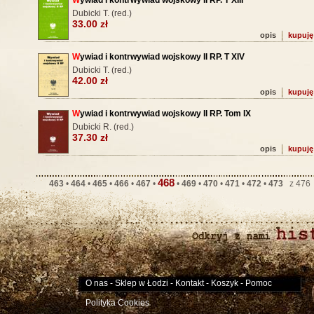
W
ywiad i kontrwywiad wojskowy II RP. T XIII
Dubicki T. (red.)
33.00 zł
opis
kupuję
W
ywiad i kontrwywiad wojskowy II RP. T XIV
Dubicki T. (red.)
42.00 zł
opis
kupuję
W
ywiad i kontrwywiad wojskowy II RP. Tom IX
Dubicki R. (red.)
37.30 zł
opis
kupuję
468
463
•
464
•
465
•
466
•
467
•
•
469
•
470
•
471
•
472
•
473
z 47
O nas
-
Sklep w Łodzi
-
Kontakt
-
Koszyk
-
Pomoc
Polityka Cookies