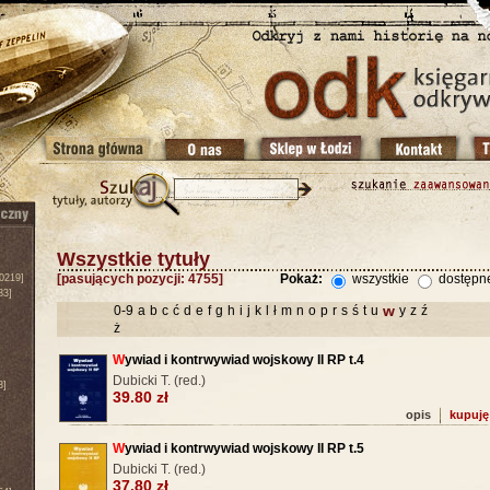
Wszystkie tytuły
[pasujących pozycji: 4755]
Pokaż:
wszystkie
dostępn
0219]
83]
w
0-9
a
b
c
ć
d
e
f
g
h
i
j
k
l
ł
m
n
o
p
r
s
ś
t
u
y
z
ź
ż
W
ywiad i kontrwywiad wojskowy II RP t.4
Dubicki T. (red.)
3]
39.80 zł
opis
kupuję
W
ywiad i kontrwywiad wojskowy II RP t.5
Dubicki T. (red.)
37.80 zł