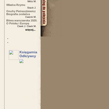
Mróz M.
Władca Rzymu
Stack J.
Onufry Pietraszkiewicz
Biografia zesłańca
Cwenk M.
Bitwa warszawska 1920.
O Polskę i Europę
Cisek J. Cisek M.
więcej...
Księgarnia
Odkrywcy