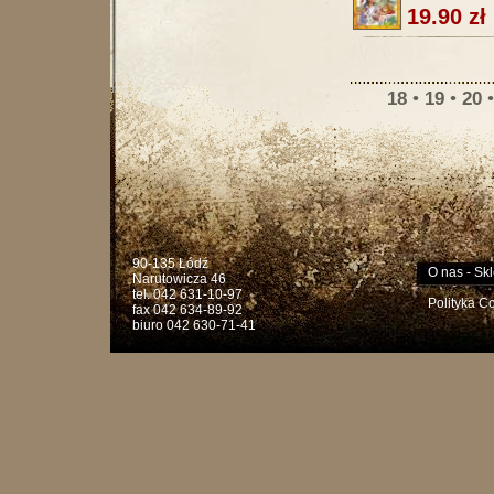
19.90 zł
18
•
19
•
20
90-135 Łódź
O nas
-
Skl
Narutowicza 46
tel. 042 631-10-97
Polityka C
fax 042 634-89-92
biuro 042 630-71-41