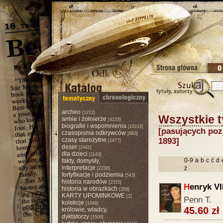
archeo
[1212]
Wszystkie t
armie i żołnierze
[4233]
biografie i wspomnienia
[10219]
[pasujących pozy
czasopisma odkrywców
[883]
czasy starożytne
1893]
[1477]
deser
[2441]
dla dzieci
[1143]
0-9
a
b
c
ć
d
fakty, domysły,
interpretacje
ż
[2230]
fortyfikacje i podziemia
[543]
historia narodów
[2315]
H
enryk VI
historia w obrazkach
[359]
KARTY UPOMINKOWE
[2]
Penn T.
kolekcje
[1646]
45.60 zł
królowie, władcy,
dyktatorzy
[1506]