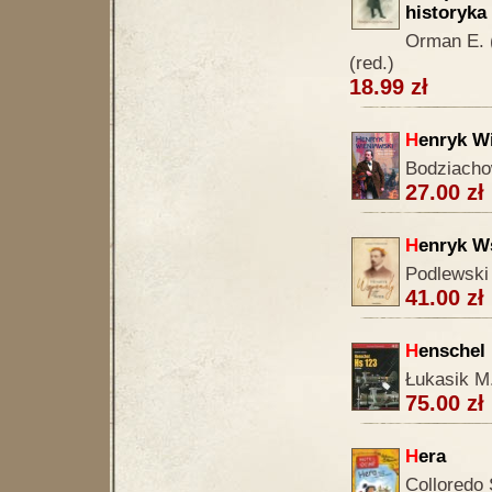
historyka
Orman E. (
(red.)
18.99 zł
H
enryk W
Bodziacho
27.00 zł
H
enryk Ws
Podlewski
41.00 zł
H
enschel 
Łukasik M
75.00 zł
H
era
Colloredo 