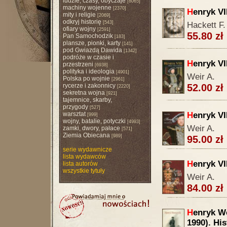
ludzie, czasy, obyczaje
[8065]
machiny wojenne
[2370]
H
enryk VII
mity i religie
[2069]
odkryj historię
[543]
Hackett F.
ofiary wojny
[2591]
55.80 zł
Pan Samochodzik
[183]
plansze, pionki, karty
[141]
pod Gwiazdą Dawida
[1342]
podróże w czasie i
H
enryk VI
przestrzeni
[6938]
polityka i ideologia
[4901]
Weir A.
Polska po wojnie
[2961]
rycerze i zakonnicy
52.00 zł
[2220]
sekretna wojna
[921]
tajemnice, skarby,
przygody
[527]
warsztat
H
enryk VI
[999]
wojny, batalie, potyczki
[4993]
Weir A.
zamki, dwory, pałace
[571]
Ziemia Obiecana
[989]
95.00 zł
serie wydawnicze
lista wydawców
H
enryk VI
lista autorów
wszystkie tytuły
Weir A.
84.00 zł
H
enryk We
1990). His