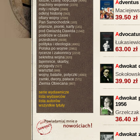
ludzie, czasy, obyczaje
[8064]
A
dventus 
machiny wojenne
[2370]
mity i religie
Maciejewsk
[2069]
odkryj historię
[543]
39.50 zł
ofiary wojny
[2590]
Pan Samochodzik
[183]
plansze, pionki, karty
[141]
pod Gwiazdą Dawida
[1342]
A
dvocatus
podróże w czasie i
przestrzeni
[6938]
Łukasiewi
polityka i ideologia
[4901]
63.00 zł
Polska po wojnie
[2961]
rycerze i zakonnicy
[2219]
sekretna wojna
[920]
tajemnice, skarby,
A
dwokat d
przygody
[527]
warsztat
[999]
Sokołowsk
wojny, batalie, potyczki
[4993]
zamki, dwory, pałace
39.90 zł
[571]
Ziemia Obiecana
[987]
serie wydawnicze
lista wydawców
A
dwokat 
lista autorów
1956
wszystkie tytuły
Grzelczak 
36.40 zł
A
dwokat 