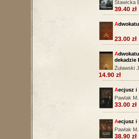
Stawicka 
39.40 zł
A
dwokatur
23.00 zł
A
dwokatur
dekadzie
Żuławski J
14.90 zł
A
ecjusz i
Pawlak M.
33.00 zł
A
ecjusz i
Pawlak M.
38.90 zł