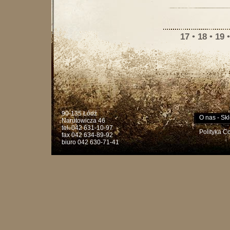
17
•
18
•
19
90-135 Łódź
O nas
-
Skl
Narutowicza 46
tel. 042 631-10-97
Polityka C
fax 042 634-89-92
biuro 042 630-71-41