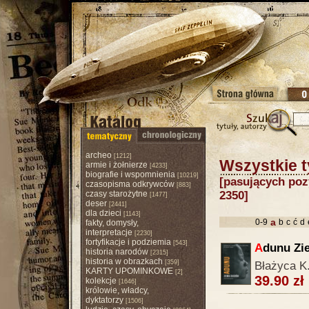
archeo
[1212]
Wszystkie t
armie i żołnierze
[4233]
biografie i wspomnienia
[10219]
[pasujących pozy
czasopisma odkrywców
[883]
czasy starożytne
2350]
[1477]
deser
[2441]
dla dzieci
[1143]
a
0-9
b
c
ć
d
fakty, domysły,
interpretacje
[2230]
fortyfikacje i podziemia
[543]
A
dunu Zi
historia narodów
[2315]
historia w obrazkach
[359]
Błażyca K
KARTY UPOMINKOWE
[2]
39.90 zł
kolekcje
[1646]
królowie, władcy,
dyktatorzy
[1506]