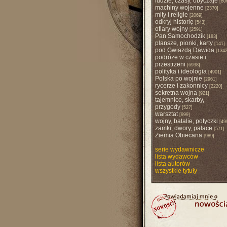
ludzie, czasy, obyczaje
[80
machiny wojenne
[2370]
mity i religie
[2069]
odkryj historię
[543]
ofiary wojny
[2591]
Pan Samochodzik
[183]
plansze, pionki, karty
[141]
pod Gwiazdą Dawida
[1342
podróże w czasie i
przestrzeni
[6938]
polityka i ideologia
[4901]
Polska po wojnie
[2961]
rycerze i zakonnicy
[2220]
sekretna wojna
[921]
tajemnice, skarby,
przygody
[527]
warsztat
[999]
wojny, batalie, potyczki
[49
zamki, dwory, pałace
[571]
Ziemia Obiecana
[989]
serie wydawnicze
lista wydawców
lista autorów
wszystkie tytuły