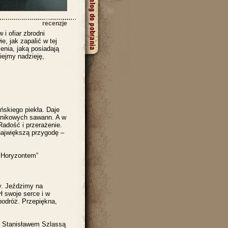
recenzje
 i ofiar zbrodni
, jak zapalić w tej
enia, jaką posiadają
miejmy nadzieję,
skiego piekła. Daje
wnikowych sawann. A w
Radość i przerażenie.
największą przygodę –
a Horyzontem”
y. Jeździmy na
ł swoje serce i w
podróż. Przepiękna,
s. Stanisławem Szlassą