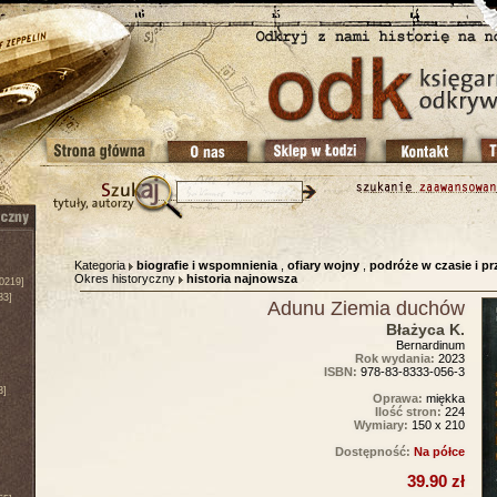
Kategoria
biografie i wspomnienia
,
ofiary wojny
,
podróże w czasie i pr
Okres historyczny
historia najnowsza
0219]
83]
Adunu Ziemia duchów
Błażyca K.
Bernardinum
Rok wydania:
2023
ISBN:
978-83-8333-056-3
3]
Oprawa:
miękka
Ilość stron:
224
Wymiary:
150 x 210
Dostępność:
Na półce
39.90 zł