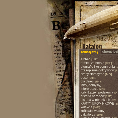
archeo
[1212]
armie i żołnierze
[4233]
biografie i wspomnienia
[1
czasopisma odkrywców
[8
czasy starożytne
[1477]
deser
[2441]
dla dzieci
[1143]
fakty, domysły,
interpretacje
[2230]
fortyfikacje i podziemia
[54
historia narodów
[2315]
historia w obrazkach
[359]
KARTY UPOMINKOWE
[2]
kolekcje
[1646]
królowie, władcy,
dyktatorzy
[1506]