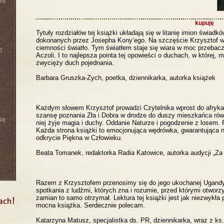
65]
kupuję
Tytuły rozdziałów tej książki układają się w litanię imion świadków
dokonanych przez Josepha Kony’ego. Na szczęście Krzysztof wie
ciemności światło. Tym światłem staje się wiara w moc przebacz
]
Aczoli. I to najlepsza pointa tej opowieści o duchach, w której, 
zwycięży duch pojednania.
Barbara Gruszka-Zych, poetka, dziennikarka, autorka książek
Każdym słowem Krzysztof prowadzi Czytelnika wprost do afrykań
szansę poznania Zła i Dobra w drodze do duszy mieszkańca ró
93]
niej żyje magia i duchy. Oddanie Naturze i pogodzenie z losem. 
Każda strona książki to emocjonująca wędrówka, gwarantująca 
odkrycie Piękna w Człowieku.
Beata Tomanek, redaktorka Radia Katowice, autorka audycji „Z
Razem z Krzysztofem przenosimy się do jego ukochanej Ugand
spotkania z ludźmi, których zna i rozumie, przed którymi otworzy
zamian to samo otrzymał. Lektura tej książki jest jak niezwykła 
mocna książka. Serdecznie polecam.
Katarzyna Matusz, specjalistka ds. PR, dziennikarka, wraz z k