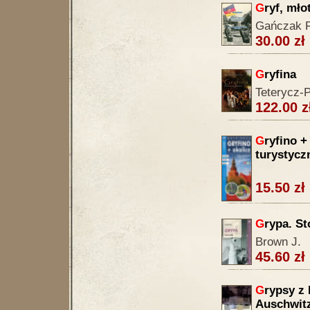
G
ryf, młot
Gańczak F
30.00 zł
G
ryfina
Teterycz-P
122.00 z
G
ryfino +
turystycz
15.50 zł
G
rypa. St
Brown J.
45.60 zł
G
rypsy z
Auschwitz