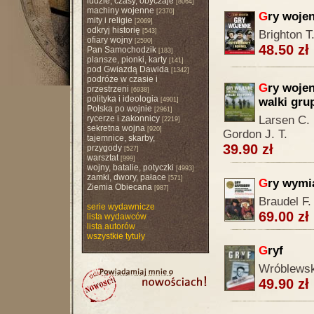
ludzie, czasy, obyczaje
[8064]
machiny wojenne
[2370]
G
ry woje
mity i religie
[2069]
odkryj historię
[543]
Brighton T
ofiary wojny
[2590]
48.50 zł
Pan Samochodzik
[183]
plansze, pionki, karty
[141]
pod Gwiazdą Dawida
[1342]
podróże w czasie i
G
ry wojen
przestrzeni
[6938]
polityka i ideologia
walki gru
[4901]
Polska po wojnie
[2961]
rycerze i zakonnicy
Larsen C. 
[2219]
sekretna wojna
[920]
Gordon J. T.
tajemnice, skarby,
39.90 zł
przygody
[527]
warsztat
[999]
wojny, batalie, potyczki
[4993]
zamki, dwory, pałace
[571]
G
ry wymi
Ziemia Obiecana
[987]
Braudel F.
serie wydawnicze
69.00 zł
lista wydawców
lista autorów
wszystkie tytuły
G
ryf
Wróblewsk
49.90 zł