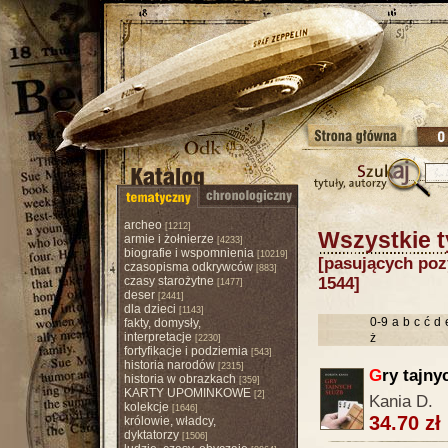
archeo
[1212]
Wszystkie t
armie i żołnierze
[4233]
biografie i wspomnienia
[10219]
[pasujących pozy
czasopisma odkrywców
[883]
czasy starożytne
1544]
[1477]
deser
[2441]
dla dzieci
[1143]
0-9
a
b
c
ć
d
fakty, domysły,
interpretacje
ż
[2230]
fortyfikacje i podziemia
[543]
historia narodów
[2315]
G
ry tajny
historia w obrazkach
[359]
KARTY UPOMINKOWE
[2]
Kania D.
kolekcje
[1646]
34.70 zł
królowie, władcy,
dyktatorzy
[1506]