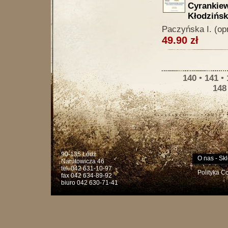
Cyrankiew
Kłodzińsk
Paczyńska I. (op
49.90 zł
140
•
141
•
148
90-135 Łódź
O nas
-
Skl
Narutowicza 46
tel. 042 631-10-97
Polityka C
fax 042 634-89-92
biuro 042 630-71-41