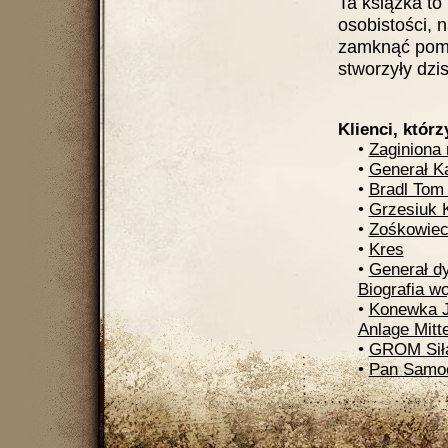
Ta książka to 
osobistości, 
zamknąć pomię
stworzyły dzis
Klienci, którz
•
Zaginiona 
•
Generał K
•
Bradl Tom
•
Grzesiuk K
•
Zośkowie
•
Kres
•
Generał d
Biografia w
•
Konewka J
Anlage Mitt
•
GROM Siła
•
Pan Samoc