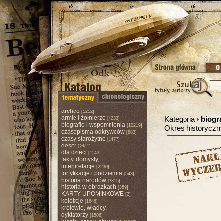
archeo
[1212]
armie i żołnierze
Kategoria
biogr
[4233]
biografie i wspomnienia
[10219]
Okres historycz
czasopisma odkrywców
[883]
czasy starożytne
[1477]
deser
[2441]
dla dzieci
[1143]
fakty, domysły,
interpretacje
[2230]
fortyfikacje i podziemia
[543]
historia narodów
[2315]
historia w obrazkach
[359]
KARTY UPOMINKOWE
[2]
kolekcje
[1646]
królowie, władcy,
dyktatorzy
[1506]