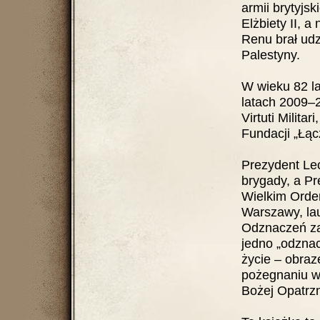
armii brytyjsk
Elżbiety II, a
Renu brał udz
Palestyny.
W wieku 82 lat
latach 2009–
Virtuti Milit
Fundacji „Łąc
Prezydent Le
brygady, a P
Wielkim Order
Warszawy, la
Odznaczeń za 
jedno „odznac
życie – obraz
pożegnaniu w 
Bożej Opatrzn