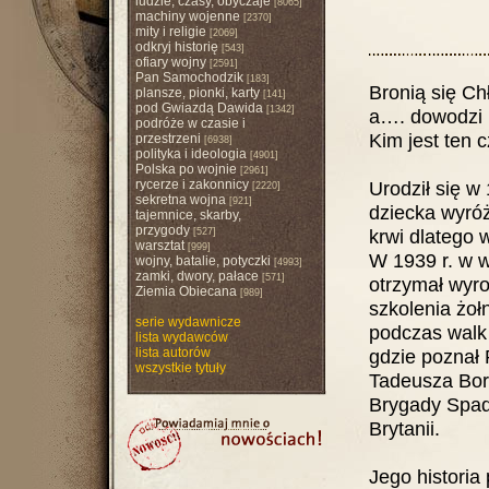
ludzie, czasy, obyczaje
[8065]
machiny wojenne
[2370]
mity i religie
[2069]
odkryj historię
[543]
ofiary wojny
[2591]
Pan Samochodzik
[183]
Bronią się Ch
plansze, pionki, karty
[141]
pod Gwiazdą Dawida
[1342]
a…. dowodzi n
podróże w czasie i
Kim jest ten c
przestrzeni
[6938]
polityka i ideologia
[4901]
Polska po wojnie
[2961]
rycerze i zakonnicy
Urodził się w
[2220]
sekretna wojna
[921]
dziecka wyróż
tajemnice, skarby,
przygody
krwi dlatego 
[527]
warsztat
[999]
W 1939 r. w w
wojny, batalie, potyczki
[4993]
zamki, dwory, pałace
[571]
otrzymał wyro
Ziemia Obiecana
[989]
szkolenia żołn
serie wydawnicze
podczas walk 
lista wydawców
lista autorów
gdzie poznał 
wszystkie tytuły
Tadeusza Bora
Brygady Spado
Brytanii.
Jego historia