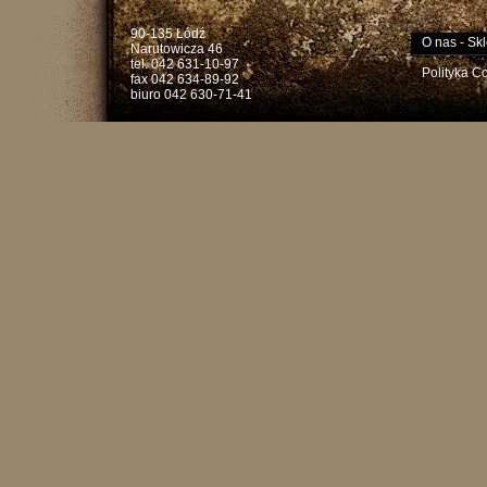
90-135 Łódź
O nas
-
Skl
Narutowicza 46
tel. 042 631-10-97
Polityka C
fax 042 634-89-92
biuro 042 630-71-41