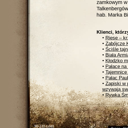
zamkowym w P
Talkenbergów 
hab. Marka Bi
Klienci, którz
•
Riese – kr
•
Zabójcze 
•
Ściśle tajn
•
Biała Armi
•
Kłodzko mi
•
Pałace na 
•
Tajemnice
•
Pałac Pau
•
Zapiski w 
wzywają sw
•
Rywka Śmi
90-135 Łódź