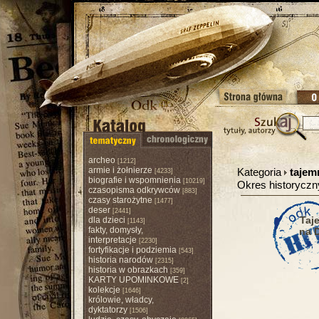
archeo
[1212]
armie i żołnierze
Kategoria
tajem
[4233]
biografie i wspomnienia
[10219]
Okres historycz
czasopisma odkrywców
[883]
czasy starożytne
[1477]
deser
[2441]
Taj
dla dzieci
[1143]
fakty, domysły,
na 
interpretacje
[2230]
fortyfikacje i podziemia
[543]
historia narodów
[2315]
historia w obrazkach
[359]
KARTY UPOMINKOWE
[2]
kolekcje
[1646]
królowie, władcy,
dyktatorzy
[1506]