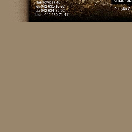
O nas
-
Skl
Narutowicza 46
tel. 042 631-10-97
Polityka C
fax 042 634-89-92
biuro 042 630-71-41