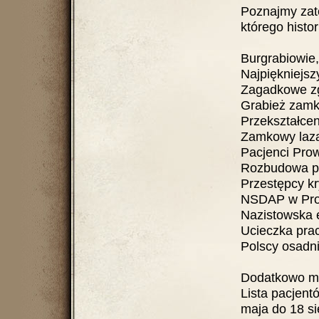
Poznajmy zat
którego histo
Burgrabiowie,
Najpiękniejsz
Zagadkowe zg
Grabież zamk
Przekształcen
Zamkowy lazar
Pacjenci Pro
Rozbudowa pla
Przestępcy kry
NSDAP w Provi
Nazistowska e
Ucieczka pra
Polscy osadnic
Dodatkowo mo
Lista pacjen
maja do 18 sie