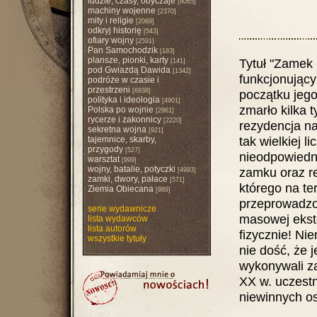
ludzie, czasy, obyczaje
[8065]
machiny wojenne
[2370]
mity i religie
[2069]
odkryj historię
[543]
ofiary wojny
[2591]
Pan Samochodzik
[183]
plansze, pionki, karty
Tytuł "Zamek 
[141]
pod Gwiazdą Dawida
[1342]
funkcjonujący
podróże w czasie i
przestrzeni
[6938]
początku jego
polityka i ideologia
[4901]
zmarło kilka 
Polska po wojnie
[2961]
rycerze i zakonnicy
[2220]
rezydencja na
sekretna wojna
[921]
tak wielkiej l
tajemnice, skarby,
przygody
[527]
nieodpowiedn
warsztat
[999]
wojny, batalie, potyczki
zamku oraz re
[4993]
zamki, dwory, pałace
[571]
którego na te
Ziemia Obiecana
[989]
przeprowadzon
serie wydawnicze
masowej ekste
lista wydawców
lista autorów
fizycznie! Ni
wszystkie tytuły
nie dość, że 
wykonywali za
XX w. uczestn
niewinnych os