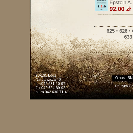
Epstein A.
92.00 zł
625
•
626
•
633
90-135 Łódź
O nas
-
Skl
Narutowicza 46
tel. 042 631-10-97
Polityka C
fax 042 634-89-92
biuro 042 630-71-41