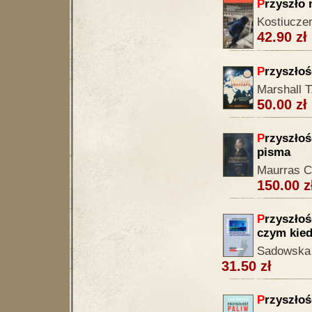
P
rzyszło 
Kostiucze
42.90 zł
P
rzyszłoś
Marshall T
50.00 zł
P
rzyszłość
pisma
Maurras C
150.00 z
P
rzyszłoś
czym kied
Sadowska 
31.50 zł
P
rzyszłoś