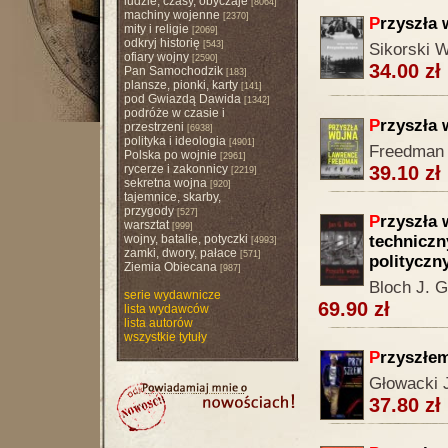
ludzie, czasy, obyczaje
[8064]
machiny wojenne
[2370]
P
rzyszła 
mity i religie
[2069]
odkryj historię
[543]
Sikorski W
ofiary wojny
[2590]
34.00 zł
Pan Samochodzik
[183]
plansze, pionki, karty
[141]
pod Gwiazdą Dawida
[1342]
podróże w czasie i
P
rzyszła 
przestrzeni
[6938]
polityka i ideologia
[4901]
Freedman 
Polska po wojnie
[2961]
rycerze i zakonnicy
39.10 zł
[2219]
sekretna wojna
[920]
tajemnice, skarby,
przygody
[527]
P
rzyszła
warsztat
[999]
wojny, batalie, potyczki
technicz
[4993]
zamki, dwory, pałace
[571]
polityczn
Ziemia Obiecana
[987]
Bloch J. G
serie wydawnicze
69.90 zł
lista wydawców
lista autorów
wszystkie tytuły
P
rzyszłe
Głowacki 
37.80 zł