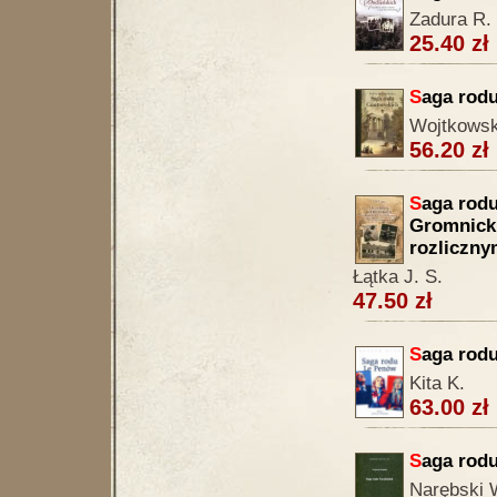
Zadura R.
25.40 zł
S
aga rodu
Wojtkowsk
56.20 zł
S
aga rodu
Gromnick
rozliczny
Łątka J. S.
47.50 zł
S
aga rod
Kita K.
63.00 zł
S
aga rod
Narębski 