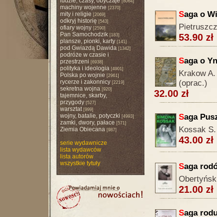
ludzie, czasy, obyczaje
[8064]
machiny wojenne
[2370]
S
aga o Wi
mity i religie
[2069]
odkryj historię
[543]
Pietruszcz
ofiary wojny
[2590]
Pan Samochodzik
53.90 zł
[183]
plansze, pionki, karty
[141]
pod Gwiazdą Dawida
[1342]
podróże w czasie i
S
aga o Y
przestrzeni
[6938]
polityka i ideologia
[4901]
Krakow A. 
Polska po wojnie
[2961]
rycerze i zakonnicy
(oprac.)
[2219]
sekretna wojna
[920]
32.00 zł
tajemnice, skarby,
przygody
[527]
warsztat
[999]
wojny, batalie, potyczki
S
aga Pusz
[4993]
zamki, dwory, pałace
[571]
Kossak S.
Ziemia Obiecana
[987]
43.00 zł
serie wydawnicze
lista wydawców
lista autorów
wszystkie tytuły
S
aga rod
Obertyński
21.00 zł
S
aga rod