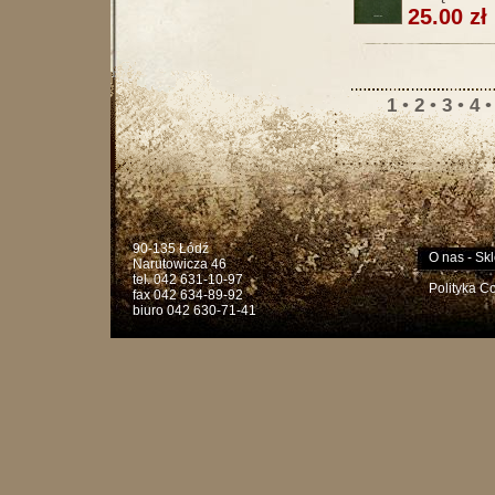
25.00 zł
1
•
2
•
3
•
4
90-135 Łódź
O nas
-
Skl
Narutowicza 46
tel. 042 631-10-97
Polityka C
fax 042 634-89-92
biuro 042 630-71-41