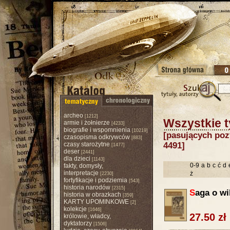
archeo
[1212]
Wszystkie t
armie i żołnierze
[4233]
biografie i wspomnienia
[10219]
[pasujących pozy
czasopisma odkrywców
[883]
czasy starożytne
4491]
[1477]
deser
[2441]
dla dzieci
[1143]
0-9
a
b
c
ć
d
fakty, domysły,
interpretacje
ż
[2230]
fortyfikacje i podziemia
[543]
historia narodów
[2315]
S
aga o w
historia w obrazkach
[359]
KARTY UPOMINKOWE
[2]
kolekcje
[1646]
27.50 zł
królowie, władcy,
dyktatorzy
[1506]