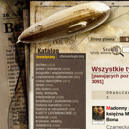
archeo
[1212]
Wszystkie t
armie i żołnierze
[4233]
biografie i wspomnienia
[10219]
[pasujących pozy
czasopisma odkrywców
[883]
czasy starożytne
3091]
[1477]
deser
[2441]
dla dzieci
[1143]
0-9
a
b
c
ć
d
fakty, domysły,
interpretacje
ż
[2230]
fortyfikacje i podziemia
[543]
historia narodów
[2315]
M
adonny z
historia w obrazkach
[359]
KARTY UPOMINKOWE
księżna M
[2]
kolekcje
[1646]
Bona
królowie, władcy,
dyktatorzy
[1506]
Czarnecka