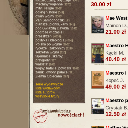
ludzie, czasy, obyczaje
[8064]
30.00 zł
machiny wojenne
[2370]
mity i religie
[2069]
odkryj historię
[543]
ofiary wojny
[2590]
M
ae West
Pan Samochodzik
[183]
plansze, pionki, karty
Mainon D.,
[141]
pod Gwiazdą Dawida
[1342]
21.00 zł
podróże w czasie i
przestrzeni
[6938]
polityka i ideologia
[4901]
Polska po wojnie
M
aestro H
[2961]
rycerze i zakonnicy
[2219]
sekretna wojna
Kącki M.
[920]
tajemnice, skarby,
40.40 zł
przygody
[527]
warsztat
[999]
wojny, batalie, potyczki
[4993]
zamki, dwory, pałace
M
aestro 
[571]
Ziemia Obiecana
[987]
Kopeć J.
serie wydawnicze
49.00 zł
lista wydawców
lista autorów
wszystkie tytuły
M
aestro 
Grysiak B
12.50 zł
M
affeo Ve