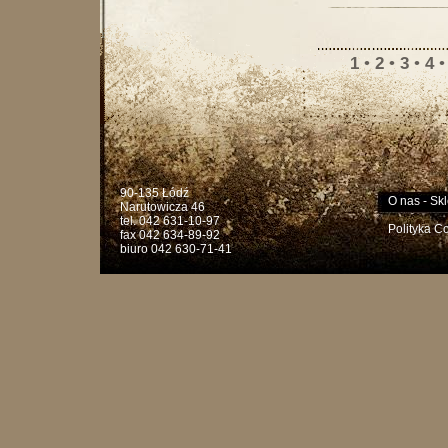
1
•
2
•
3
•
4
90-135 Łódź
O nas
-
Skl
Narutowicza 46
tel. 042 631-10-97
Polityka C
fax 042 634-89-92
biuro 042 630-71-41