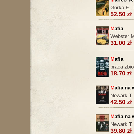
Górka E., 
52.50 zł
M
afia
Webster M
31.00 zł
M
afia
praca zbi
18.70 zł
M
afia na 
Newark T.
42.50 zł
M
afia na 
Newark T.
39.80 zł