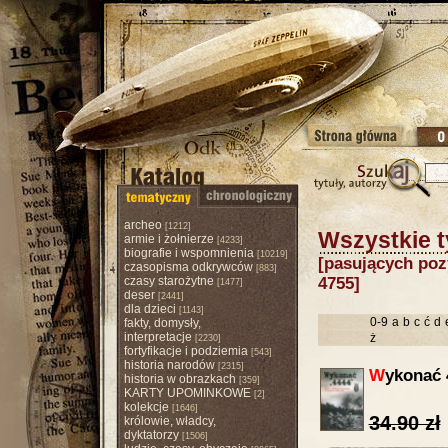
archeo
[1212]
Wszystkie t
armie i żołnierze
[4233]
biografie i wspomnienia
[10219]
[pasujących pozy
czasopisma odkrywców
[883]
czasy starożytne
4755]
[1477]
deser
[2441]
dla dzieci
[1143]
0-9
a
b
c
ć
d
fakty, domysły,
interpretacje
ż
[2230]
fortyfikacje i podziemia
[543]
historia narodów
[2315]
W
ykonać 
historia w obrazkach
[359]
KARTY UPOMINKOWE
[2]
kolekcje
[1646]
34.90 zł
królowie, władcy,
dyktatorzy
[1506]