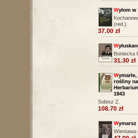
W
yłom w 
Kochanowsk
(red.)
37.00 zł
W
yłuskan
Boniecka 
31.30 zł
W
ymarłe,
rośliny n
Herbarium
1943
Sobisz Z.
108.70 zł
W
ymarsz 
Wieniawa-