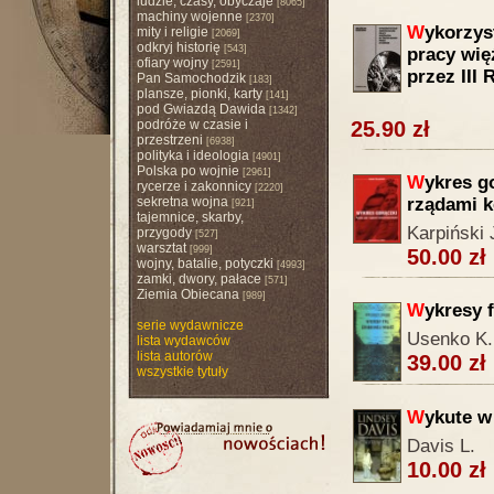
ludzie, czasy, obyczaje
[8065]
machiny wojenne
[2370]
W
ykorzys
mity i religie
[2069]
odkryj historię
[543]
pracy wi
ofiary wojny
[2591]
przez III 
Pan Samochodzik
[183]
plansze, pionki, karty
[141]
pod Gwiazdą Dawida
[1342]
podróże w czasie i
25.90 zł
przestrzeni
[6938]
polityka i ideologia
[4901]
Polska po wojnie
[2961]
W
ykres g
rycerze i zakonnicy
[2220]
sekretna wojna
rządami 
[921]
tajemnice, skarby,
Karpiński 
przygody
[527]
warsztat
[999]
50.00 zł
wojny, batalie, potyczki
[4993]
zamki, dwory, pałace
[571]
Ziemia Obiecana
[989]
W
ykresy 
serie wydawnicze
Usenko K.
lista wydawców
lista autorów
39.00 zł
wszystkie tytuły
W
ykute w
Davis L.
10.00 zł