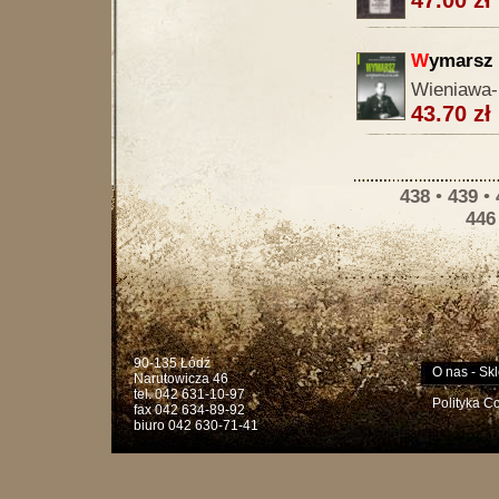
47.00 zł
W
ymarsz 
Wieniawa-
43.70 zł
438
•
439
•
446
90-135 Łódź
O nas
-
Skl
Narutowicza 46
tel. 042 631-10-97
Polityka C
fax 042 634-89-92
biuro 042 630-71-41