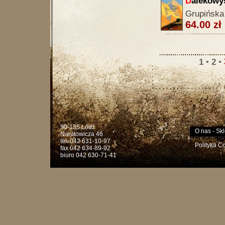
D
alekowy
Grupińska
64.00 zł
1
•
2
•
90-135 Łódź
O nas
-
Skl
Narutowicza 46
tel. 042 631-10-97
Polityka C
fax 042 634-89-92
biuro 042 630-71-41