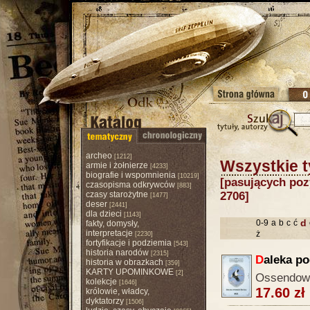
archeo
[1212]
Wszystkie t
armie i żołnierze
[4233]
biografie i wspomnienia
[10219]
[pasujących pozy
czasopisma odkrywców
[883]
czasy starożytne
2706]
[1477]
deser
[2441]
dla dzieci
[1143]
d
0-9
a
b
c
ć
fakty, domysły,
interpretacje
ż
[2230]
fortyfikacje i podziemia
[543]
historia narodów
[2315]
D
aleka p
historia w obrazkach
[359]
KARTY UPOMINKOWE
[2]
Ossendows
kolekcje
[1646]
17.60 zł
królowie, władcy,
dyktatorzy
[1506]