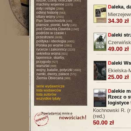
ludzie, czasy, obyczaje
[8065]
machiny wojenne
[2370]
D
aleka, da
mity i religie
[2069]
odkryj historię
[543]
Mierzejew
ofiary wojny
[2591]
34.30 zł
Pan Samochodzik
[183]
plansze, pionki, karty
[141]
pod Gwiazdą Dawida
[1342]
podróże w czasie i
D
aleki str
przestrzeni
[6938]
polityka i ideologia
Czerwińsk
[4901]
Polska po wojnie
[2961]
49.00 zł
rycerze i zakonnicy
[2220]
sekretna wojna
[921]
tajemnice, skarby,
przygody
D
aleki W
[527]
warsztat
[999]
wojny, batalie, potyczki
Ekielska-M
[4993]
zamki, dwory, pałace
[571]
25.00 zł
Ziemia Obiecana
[989]
serie wydawnicze
lista wydawców
D
alekie m
lista autorów
Rzecz o st
wszystkie tytuły
logistyce
Kochnowski R. (re
(red.)
50.00 zł