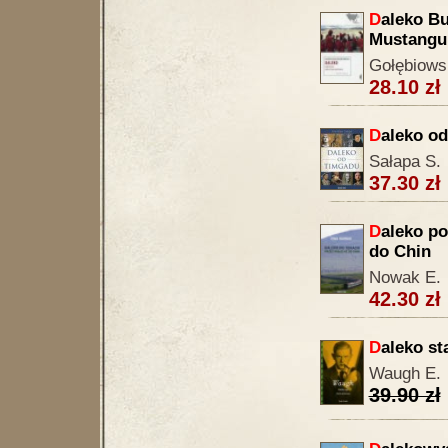
D
aleko B
Mustangu
Gołębiows
28.10 zł
D
aleko o
Sałapa S.
37.30 zł
D
aleko po
do Chin
Nowak E.
42.30 zł
D
aleko st
Waugh E.
39.90 zł