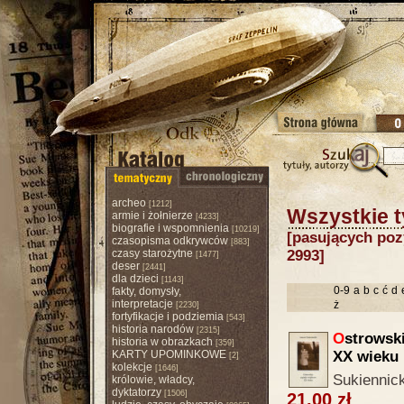
archeo
[1212]
Wszystkie t
armie i żołnierze
[4233]
biografie i wspomnienia
[10219]
[pasujących pozy
czasopisma odkrywców
[883]
czasy starożytne
2993]
[1477]
deser
[2441]
dla dzieci
[1143]
0-9
a
b
c
ć
d
fakty, domysły,
interpretacje
ż
[2230]
fortyfikacje i podziemia
[543]
historia narodów
[2315]
O
strowsk
historia w obrazkach
[359]
KARTY UPOMINKOWE
XX wieku
[2]
kolekcje
[1646]
Sukiennick
królowie, władcy,
dyktatorzy
[1506]
21.00 zł