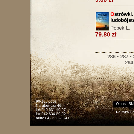
O
strówki
ludobójs
Popek L.
79.80 zł
286
•
287
•
294
90-135 Łódź
O nas
-
Skl
Narutowicza 46
tel. 042 631-10-97
Polityka C
fax 042 634-89-92
biuro 042 630-71-41