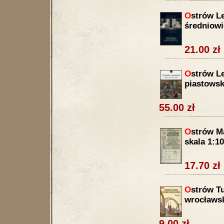
O
strów L
średniowi
21.00 zł
O
strów L
piastows
55.00 zł
O
strów M
skala 1:1
17.70 zł
O
strów T
wrocławsk
9.00 zł