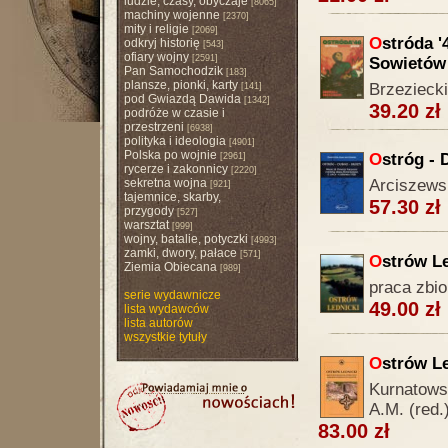
ludzie, czasy, obyczaje
[8065]
machiny wojenne
[2370]
mity i religie
[2069]
O
stróda '
odkryj historię
[543]
ofiary wojny
[2591]
Sowietów 
Pan Samochodzik
[183]
plansze, pionki, karty
Brzeziecki
[141]
pod Gwiazdą Dawida
[1342]
39.20 zł
podróże w czasie i
przestrzeni
[6938]
polityka i ideologia
[4901]
Polska po wojnie
O
stróg - 
[2961]
rycerze i zakonnicy
[2220]
sekretna wojna
Arciszewsk
[921]
tajemnice, skarby,
57.30 zł
przygody
[527]
warsztat
[999]
wojny, batalie, potyczki
[4993]
zamki, dwory, pałace
[571]
O
strów L
Ziemia Obiecana
[989]
praca zbi
serie wydawnicze
49.00 zł
lista wydawców
lista autorów
wszystkie tytuły
O
strów L
Kurnatows
A.M. (red.
83.00 zł