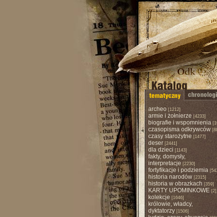
archeo
[1212]
armie i żołnierze
[4233]
biografie i wspomnienia
[1
czasopisma odkrywców
[8
czasy starożytne
[1477]
deser
[2441]
dla dzieci
[1143]
fakty, domysły,
interpretacje
[2230]
fortyfikacje i podziemia
[54
historia narodów
[2315]
historia w obrazkach
[359]
KARTY UPOMINKOWE
[2]
kolekcje
[1646]
królowie, władcy,
dyktatorzy
[1506]