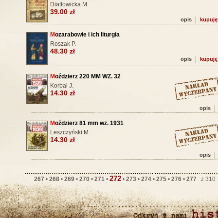
Diatłowicka M.
39.00 zł
opis
kupuję
M
ozarabowie i ich liturgia
Roszak P.
48.30 zł
opis
kupuję
M
oździerz 220 MM WZ. 32
Korbal J.
14.30 zł
opis
M
oździerz 81 mm wz. 1931
Leszczyński M.
14.30 zł
opis
272
267
•
268
•
269
•
270
•
271
•
•
273
•
274
•
275
•
276
•
277
z 31