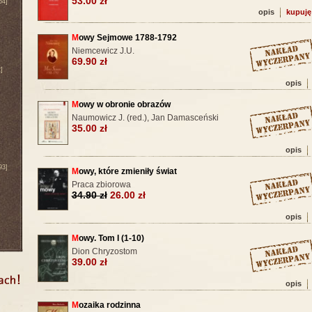
53.00 zł
64]
opis
kupuję
M
owy Sejmowe 1788-1792
Niemcewicz J.U.
69.90 zł
]
opis
M
owy w obronie obrazów
Naumowicz J. (red.), Jan Damasceński
35.00 zł
opis
93]
M
owy, które zmieniły świat
Praca zbiorowa
34.90 zł
26.00 zł
opis
M
owy. Tom I (1-10)
Dion Chryzostom
39.00 zł
opis
M
ozaika rodzinna