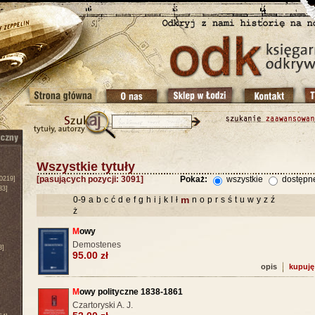
Wszystkie tytuły
[pasujących pozycji: 3091]
Pokaż:
wszystkie
dostępn
0219]
83]
m
0-9
a
b
c
ć
d
e
f
g
h
i
j
k
l
ł
n
o
p
r
s
ś
t
u
w
y
z
ź
ż
M
owy
Demostenes
3]
95.00 zł
opis
kupuję
M
owy polityczne 1838-1861
Czartoryski A. J.