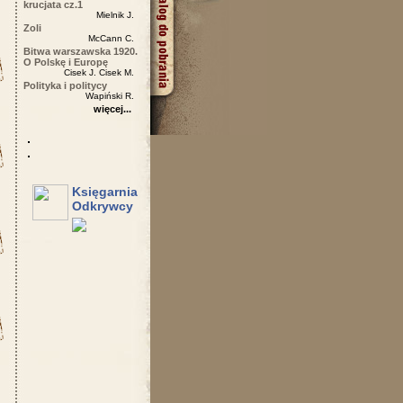
krucjata cz.1
Mielnik J.
Zoli
McCann C.
Bitwa warszawska 1920.
O Polskę i Europę
Cisek J. Cisek M.
Polityka i politycy
Wapiński R.
więcej...
Księgarnia
Odkrywcy