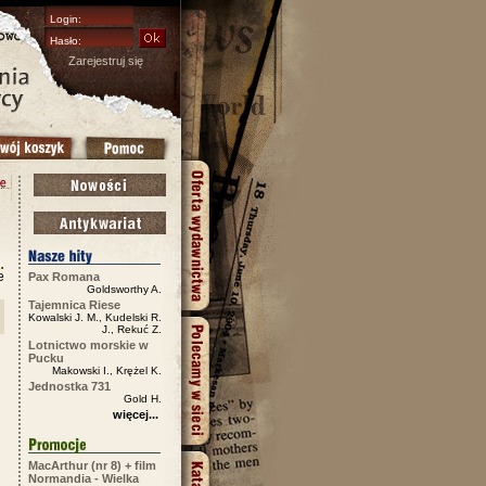
Zarejestruj się
e
Pax Romana
Goldsworthy A.
Tajemnica Riese
Kowalski J. M., Kudelski R.
J., Rekuć Z.
Lotnictwo morskie w
Pucku
Makowski I., Krężel K.
Jednostka 731
Gold H.
więcej...
MacArthur (nr 8) + film
Normandia - Wielka