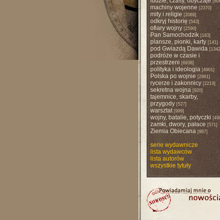
ludzie, czasy, obyczaje
[80
machiny wojenne
[2370]
mity i religie
[2069]
odkryj historię
[543]
ofiary wojny
[2590]
Pan Samochodzik
[183]
plansze, pionki, karty
[141]
pod Gwiazdą Dawida
[1342
podróże w czasie i
przestrzeni
[6938]
polityka i ideologia
[4901]
Polska po wojnie
[2961]
rycerze i zakonnicy
[2219]
sekretna wojna
[920]
tajemnice, skarby,
przygody
[527]
warsztat
[999]
wojny, batalie, potyczki
[49
zamki, dwory, pałace
[571]
Ziemia Obiecana
[987]
serie wydawnicze
lista wydawców
lista autorów
wszystkie tytuły