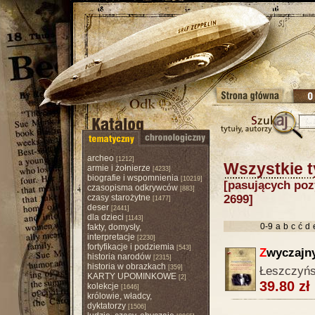
archeo
[1212]
Wszystkie t
armie i żołnierze
[4233]
biografie i wspomnienia
[10219]
[pasujących pozy
czasopisma odkrywców
[883]
czasy starożytne
2699]
[1477]
deser
[2441]
dla dzieci
[1143]
0-9
a
b
c
ć
d
fakty, domysły,
interpretacje
[2230]
fortyfikacje i podziemia
[543]
Z
wyczajny
historia narodów
[2315]
historia w obrazkach
[359]
Łeszczyńs
KARTY UPOMINKOWE
[2]
39.80 zł
kolekcje
[1646]
królowie, władcy,
dyktatorzy
[1506]