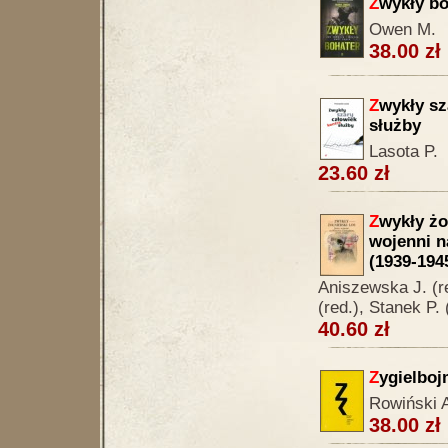
Z
wykły bo
Owen M.
38.00 zł
Z
wykły sz
służby
Lasota P.
23.60 zł
Z
wykły żo
wojenni 
(1939-194
Aniszewska J. (r
(red.), Stanek P. 
40.60 zł
Z
ygielboj
Rowiński 
38.00 zł