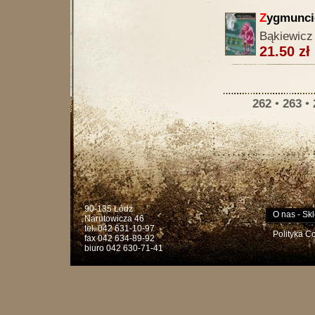
Z
ygmuncie
Bąkiewicz
21.50 zł
262
•
263
•
90-135 Łódź
O nas
-
Skl
Narutowicza 46
tel. 042 631-10-97
Polityka C
fax 042 634-89-92
biuro 042 630-71-41