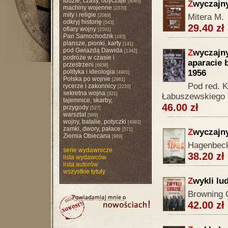
ludzie, czasy, obyczaje
[8065]
Z
wyczajn
machiny wojenne
[2370]
mity i religie
Mitera M.
[2069]
odkryj historię
[543]
29.40 zł
ofiary wojny
[2591]
Pan Samochodzik
[183]
plansze, pionki, karty
[141]
pod Gwiazdą Dawida
Z
wyczajny
[1342]
podróże w czasie i
aparacie 
przestrzeni
[6938]
polityka i ideologia
1956
[4901]
Polska po wojnie
[2961]
Pod red. K
rycerze i zakonnicy
[2220]
sekretna wojna
[921]
Łabuszewskiego 
tajemnice, skarby,
46.00 zł
przygody
[527]
warsztat
[999]
wojny, batalie, potyczki
[4993]
zamki, dwory, pałace
[571]
Z
wyczajn
Ziemia Obiecana
[989]
Hagenbeck
serie wydawnicze
38.20 zł
lista wydawców
lista autorów
wszystkie tytuły
Z
wykli lu
Browning 
42.00 zł