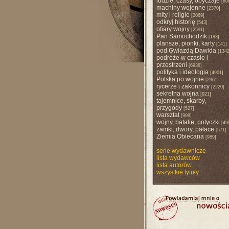
ludzie, czasy, obyczaje
[80
machiny wojenne
[2370]
mity i religie
[2069]
odkryj historię
[543]
ofiary wojny
[2591]
Pan Samochodzik
[183]
plansze, pionki, karty
[141]
pod Gwiazdą Dawida
[1342
podróże w czasie i
przestrzeni
[6938]
polityka i ideologia
[4901]
Polska po wojnie
[2961]
rycerze i zakonnicy
[2220]
sekretna wojna
[921]
tajemnice, skarby,
przygody
[527]
warsztat
[999]
wojny, batalie, potyczki
[49
zamki, dwory, pałace
[571]
Ziemia Obiecana
[989]
serie wydawnicze
lista wydawców
lista autorów
wszystkie tytuły