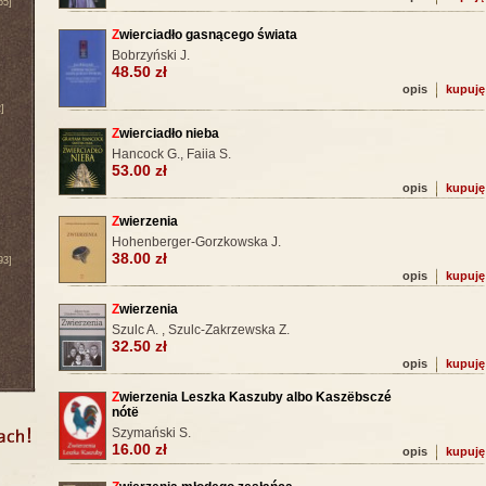
65]
Z
wierciadło gasnącego świata
Bobrzyński J.
48.50 zł
opis
kupuję
]
Z
wierciadło nieba
Hancock G., Faiia S.
53.00 zł
opis
kupuję
Z
wierzenia
Hohenberger-Gorzkowska J.
38.00 zł
93]
opis
kupuję
Z
wierzenia
Szulc A. , Szulc-Zakrzewska Z.
32.50 zł
opis
kupuję
Z
wierzenia Leszka Kaszuby albo Kaszëbsczé
nótë
Szymański S.
16.00 zł
opis
kupuję