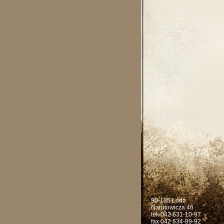
90-135 Łódź
Narutowicza 46
tel. 042 631-10-97
fax 042 634-89-92