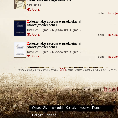
Z
wierzenia młodego zesłańca
Skalski O.
45.00 zł
opis
kupuję
Z
wierzę jako sacrum w pradziejach i
starożytności, tom I
Kostuch L. (red.), Ryszewska K. (red.)
35.00 zł
opis
kupuję
Z
wierzę jako sacrum w pradziejach i
starożytności, tom II
Kostuch L. (red.), Ryszewska K. (red.)
35.00 zł
opis
kupuję
260
255
•
256
•
257
•
258
•
259
•
•
261
•
262
•
263
•
264
•
265
z 27
O nas
-
Sklep w Łodzi
-
Kontakt
-
Koszyk
-
Pomoc
Polityka Cookies