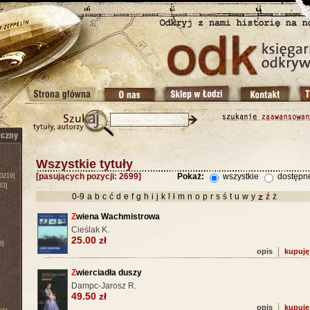
Wszystkie tytuły
[pasujących pozycji: 2699]
Pokaż:
wszystkie
dostępn
0219]
83]
z
0-9
a
b
c
ć
d
e
f
g
h
i
j
k
l
ł
m
n
o
p
r
s
ś
t
u
w
y
ź
ż
Z
wiena Wachmistrowa
Cieślak K.
25.00 zł
3]
opis
kupuję
Z
wierciadła duszy
Dampc-Jarosz R.
49.50 zł
opis
kupuję