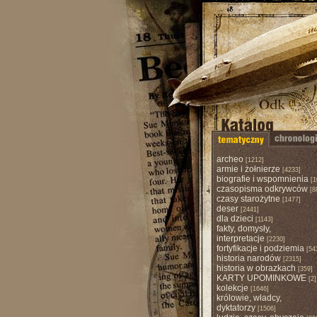
archeo
[1212]
armie i żołnierze
[4233]
biografie i wspomnienia
[1
czasopisma odkrywców
[8
czasy starożytne
[1477]
deser
[2441]
dla dzieci
[1143]
fakty, domysły,
interpretacje
[2230]
fortyfikacje i podziemia
[54
historia narodów
[2315]
historia w obrazkach
[359]
KARTY UPOMINKOWE
[2]
kolekcje
[1646]
królowie, władcy,
dyktatorzy
[1506]