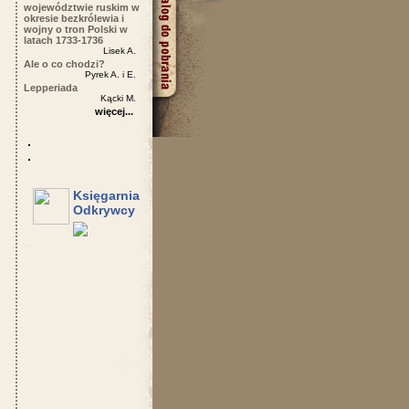
województwie ruskim w
okresie bezkrólewia i
wojny o tron Polski w
latach 1733-1736
Lisek A.
Ale o co chodzi?
Pyrek A. i E.
Lepperiada
Kącki M.
więcej...
Księgarnia
Odkrywcy