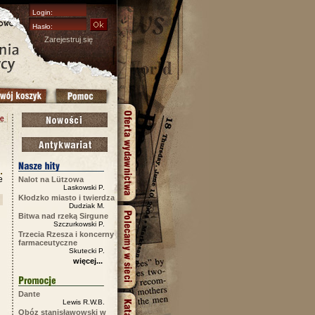
Zarejestruj się
e
Nalot na Lützowa
Laskowski P.
Kłodzko miasto i twierdza
Dudziak M.
Bitwa nad rzeką Sirgune
Szczurkowski P.
Trzecia Rzesza i koncerny
farmaceutyczne
Skutecki P.
więcej...
Dante
Lewis R.W.B.
Obóz stanisławowski w