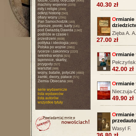
ludzie, czasy, obyczaje
[8065]
40.30 zł
machiny wojenne
[2370]
mity i religie
[2069]
odkryj historię
[543]
ofiary wojny
[2591]
O
rmianie 
Pan Samochodzik
[183]
dziedzict
plansze, pionki, karty
[141]
pod Gwiazdą Dawida
[1342]
Zięba A. A.
podróże w czasie i
przestrzeni
27.00 zł
[6938]
polityka i ideologia
[4901]
Polska po wojnie
[2961]
rycerze i zakonnicy
[2220]
O
rmianie 
sekretna wojna
[921]
tajemnice, skarby,
Pełczyńsk
przygody
[527]
42.00 zł
warsztat
[999]
wojny, batalie, potyczki
[4993]
zamki, dwory, pałace
[571]
Ziemia Obiecana
[989]
O
rmianie
serie wydawnicze
Nieczuja-O
lista wydawców
49.90 zł
lista autorów
wszystkie tytuły
O
rmianie
przedauto
Wasyl F.
36.80 zł