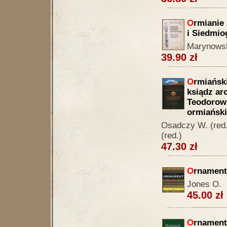
O
rmianie
i Siedmio
Marynowsk
39.90 zł
O
rmiańsk
ksiądz ar
Teodorowi
ormiańsk
Osadczy W. (red.
(red.)
47.30 zł
O
rnament
Jones O.
45.00 zł
O
rnament 