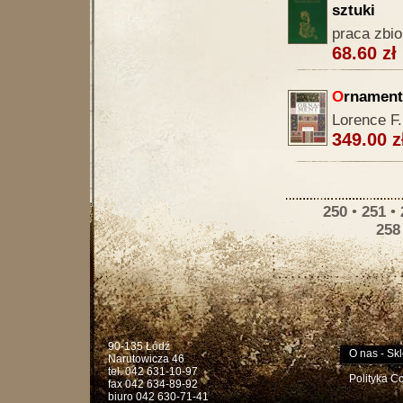
sztuki
praca zbi
68.60 zł
O
rnament
Lorence F.
349.00 z
250
•
251
•
258
90-135 Łódź
O nas
-
Skl
Narutowicza 46
tel. 042 631-10-97
Polityka C
fax 042 634-89-92
biuro 042 630-71-41