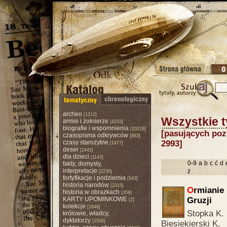
archeo
[1212]
Wszystkie t
armie i żołnierze
[4233]
biografie i wspomnienia
[10219]
[pasujących pozy
czasopisma odkrywców
[883]
czasy starożytne
2993]
[1477]
deser
[2441]
dla dzieci
[1143]
0-9
a
b
c
ć
d
fakty, domysły,
interpretacje
ż
[2230]
fortyfikacje i podziemia
[543]
historia narodów
[2315]
O
rmianie 
historia w obrazkach
[359]
KARTY UPOMINKOWE
Gruzji
[2]
kolekcje
[1646]
Stopka K. 
królowie, władcy,
dyktatorzy
[1506]
Biesiekierski K.