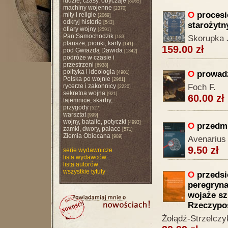
ludzie, czasy, obyczaje
[8065]
machiny wojenne
[2370]
O
procesi
mity i religie
[2069]
odkryj historię
[543]
starożytn
ofiary wojny
[2591]
Pan Samochodzik
Skorupka 
[183]
plansze, pionki, karty
[141]
159.00 zł
pod Gwiazdą Dawida
[1342]
podróże w czasie i
przestrzeni
[6938]
polityka i ideologia
O
prowadz
[4901]
Polska po wojnie
[2961]
rycerze i zakonnicy
Foch F.
[2220]
sekretna wojna
[921]
60.00 zł
tajemnice, skarby,
przygody
[527]
warsztat
[999]
wojny, batalie, potyczki
[4993]
O
przedmi
zamki, dwory, pałace
[571]
Ziemia Obiecana
[989]
Avenarius
9.50 zł
serie wydawnicze
lista wydawców
lista autorów
wszystkie tytuły
O
przedsi
peregryna
wojaże sz
Rzeczypos
Żołądź-Strzelczy