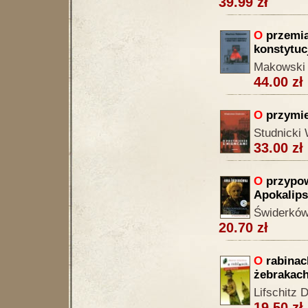
39.99 zł
O
przemia
konstytuc
Makowski
44.00 zł
O
przymie
Studnicki 
33.00 zł
O
przypow
Apokalips
Świderków
20.70 zł
O
rabinac
żebrakac
Lifschitz D
19.50 zł