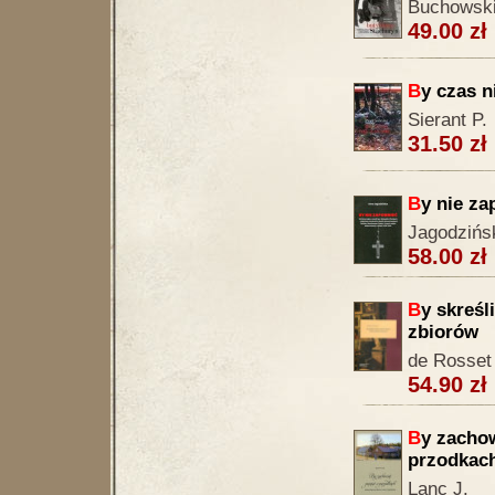
Buchowski
49.00 zł
B
y czas n
Sierant P.
31.50 zł
B
y nie z
Jagodzińs
58.00 zł
B
y skreśl
zbiorów
de Rosset 
54.90 zł
B
y zacho
przodkac
Lanc J.