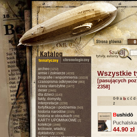
archeo
[1212]
Wszystkie t
armie i żołnierze
[4233]
biografie i wspomnienia
[10219]
[pasujących pozy
czasopisma odkrywców
[883]
czasy starożytne
2358]
[1477]
deser
[2441]
dla dzieci
[1143]
b
0-9
a
c
ć
d
fakty, domysły,
interpretacje
ż
[2230]
fortyfikacje i podziemia
[543]
historia narodów
[2315]
B
ushidō
historia w obrazkach
[359]
KARTY UPOMINKOWE
[2]
Puchalska 
kolekcje
[1646]
44.90 zł
królowie, władcy,
dyktatorzy
[1506]