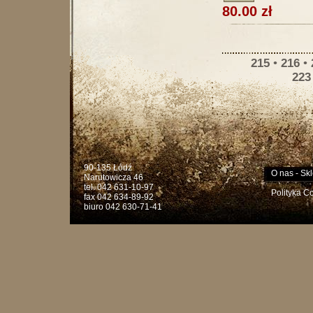
80.00 zł
215
•
216
•
223
90-135 Łódź
O nas
-
Skl
Narutowicza 46
tel. 042 631-10-97
Polityka C
fax 042 634-89-92
biuro 042 630-71-41