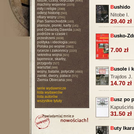
ludzie, czasy, obyczaje
[8065]
machiny wojenne
[2370]
B
ushido
mity i religie
[2069]
odkryj historię
[543]
Nitobe I.
ofiary wojny
[2591]
29.40 zł
Pan Samochodzik
[183]
plansze, pionki, karty
[141]
pod Gwiazdą Dawida
[1342]
podróże w czasie i
B
usko-Zd
przestrzeni
[6938]
polityka i ideologia
[4901]
Polska po wojnie
[2961]
7.00 zł
rycerze i zakonnicy
[2220]
sekretna wojna
[921]
tajemnice, skarby,
przygody
[527]
warsztat
[999]
B
usole i
wojny, batalie, potyczki
[4993]
zamki, dwory, pałace
Trajdos J.
[571]
Ziemia Obiecana
[989]
14.70 zł
serie wydawnicze
lista wydawców
lista autorów
B
usz po 
wszystkie tytuły
Kapuścińs
31.50 zł
B
uty Ikar