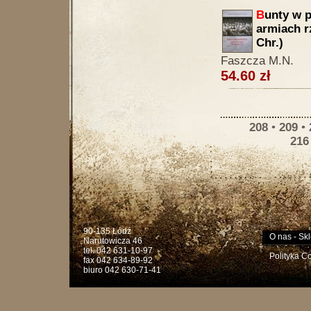
B
unty w 
armiach r
Chr.)
Faszcza M.N.
54.60 zł
208
•
209
•
216
90-135 Łódź
O nas
-
Skl
Narutowicza 46
tel. 042 631-10-97
Polityka C
fax 042 634-89-92
biuro 042 630-71-41