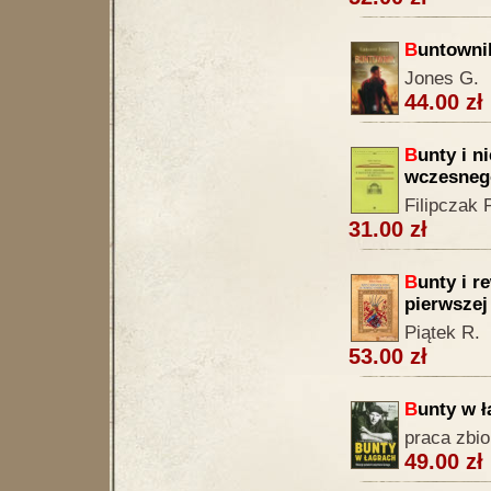
B
untowni
Jones G.
44.00 zł
B
unty i n
wczesneg
Filipczak P
31.00 zł
B
unty i r
pierwszej
Piątek R.
53.00 zł
B
unty w ł
praca zbi
49.00 zł