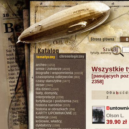
archeo
[1212]
Wszystkie t
armie i żołnierze
[4233]
biografie i wspomnienia
[10219]
[pasujących pozy
czasopisma odkrywców
[883]
czasy starożytne
2358]
[1477]
deser
[2441]
dla dzieci
[1143]
b
0-9
a
c
ć
d
fakty, domysły,
interpretacje
ż
[2230]
fortyfikacje i podziemia
[543]
historia narodów
[2315]
B
untowni
historia w obrazkach
[359]
KARTY UPOMINKOWE
[2]
Olson L.
kolekcje
[1646]
39.90 zł
królowie, władcy,
dyktatorzy
[1506]