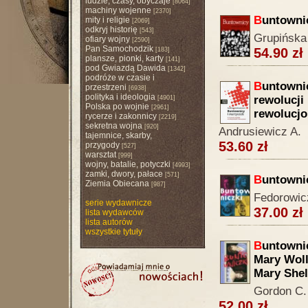
ludzie, czasy, obyczaje
[8064]
machiny wojenne
[2370]
B
untowni
mity i religie
[2069]
odkryj historię
[543]
Grupińska
ofiary wojny
[2590]
Pan Samochodzik
54.90 zł
[183]
plansze, pionki, karty
[141]
pod Gwiazdą Dawida
[1342]
podróże w czasie i
B
untownic
przestrzeni
[6938]
polityka i ideologia
rewolucji 
[4901]
Polska po wojnie
[2961]
rewolucjo
rycerze i zakonnicy
[2219]
sekretna wojna
[920]
Andrusiewicz A.
tajemnice, skarby,
53.60 zł
przygody
[527]
warsztat
[999]
wojny, batalie, potyczki
[4993]
zamki, dwory, pałace
[571]
B
untowni
Ziemia Obiecana
[987]
Fedorowic
serie wydawnicze
37.00 zł
lista wydawców
lista autorów
wszystkie tytuły
B
untownic
Mary Wolls
Mary Shel
Gordon C.
52.00 zł