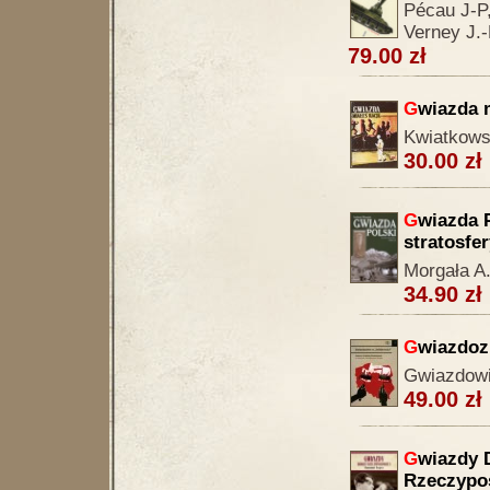
Pécau J-P,
Verney J.-
79.00 zł
G
wiazda m
Kwiatkows
30.00 zł
G
wiazda P
stratosfer
Morgała A
34.90 zł
G
wiazdoz
Gwiazdowie
49.00 zł
G
wiazdy 
Rzeczypos