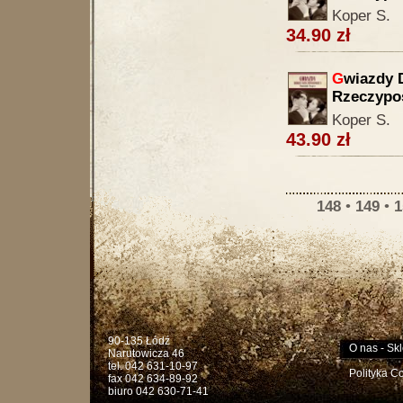
Koper S.
34.90 zł
G
wiazdy 
Rzeczypos
Koper S.
43.90 zł
148
•
149
•
1
90-135 Łódź
O nas
-
Skl
Narutowicza 46
tel. 042 631-10-97
Polityka C
fax 042 634-89-92
biuro 042 630-71-41