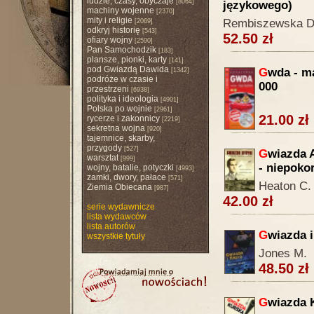
ludzie, czasy, obyczaje
[8064]
językowego)
machiny wojenne
[2370]
mity i religie
Rembiszewska D
[2069]
odkryj historię
[543]
52.50 zł
ofiary wojny
[2590]
Pan Samochodzik
[183]
plansze, pionki, karty
[141]
pod Gwiazdą Dawida
G
wda - m
[1342]
podróże w czasie i
000
przestrzeni
[6938]
polityka i ideologia
[4901]
Polska po wojnie
[2961]
21.00 zł
rycerze i zakonnicy
[2219]
sekretna wojna
[920]
tajemnice, skarby,
przygody
[527]
G
wiazda A
warsztat
[999]
- niepoko
wojny, batalie, potyczki
[4993]
zamki, dwory, pałace
[571]
Heaton C. 
Ziemia Obiecana
[987]
42.00 zł
serie wydawnicze
lista wydawców
lista autorów
G
wiazda i
wszystkie tytuły
Jones M.
48.50 zł
G
wiazda 