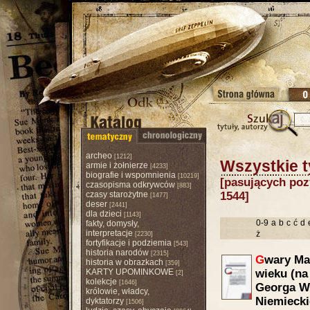
archeo
[1212]
Wszystkie t
armie i żołnierze
[4233]
biografie i wspomnienia
[10219]
[pasujących pozy
czasopisma odkrywców
[883]
czasy starożytne
1544]
[1477]
deser
[2441]
dla dzieci
[1143]
0-9
a
b
c
ć
d
fakty, domysły,
interpretacje
ż
[2230]
fortyfikacje i podziemia
[543]
historia narodów
[2315]
G
wary Ma
historia w obrazkach
[359]
KARTY UPOMINKOWE
wieku (na
[2]
kolekcje
[1646]
Georga W
królowie, władcy,
Niemiecki
dyktatorzy
[1506]