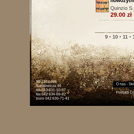
nowożytn
Quinzio S.
29.00 zł
9
•
10
•
11
•
90-135 Łódź
O nas
-
Skl
Narutowicza 46
tel. 042 631-10-97
Polityka C
fax 042 634-89-92
biuro 042 630-71-41