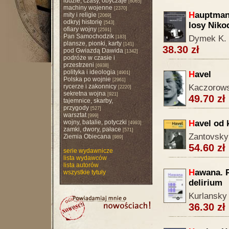
ludzie, czasy, obyczaje
[8065]
machiny wojenne
[2370]
H
auptmann
mity i religie
[2069]
odkryj historię
[543]
losy Nik
ofiary wojny
[2591]
Pan Samochodzik
Dymek K.
[183]
plansze, pionki, karty
[141]
38.30 zł
pod Gwiazdą Dawida
[1342]
podróże w czasie i
przestrzeni
[6938]
polityka i ideologia
H
avel
[4901]
Polska po wojnie
[2961]
rycerze i zakonnicy
Kaczorows
[2220]
sekretna wojna
[921]
49.70 zł
tajemnice, skarby,
przygody
[527]
warsztat
[999]
wojny, batalie, potyczki
H
avel od 
[4993]
zamki, dwory, pałace
[571]
Zantovsky
Ziemia Obiecana
[989]
54.60 zł
serie wydawnicze
lista wydawców
lista autorów
H
awana. 
wszystkie tytuły
delirium
Kurlansky
36.30 zł