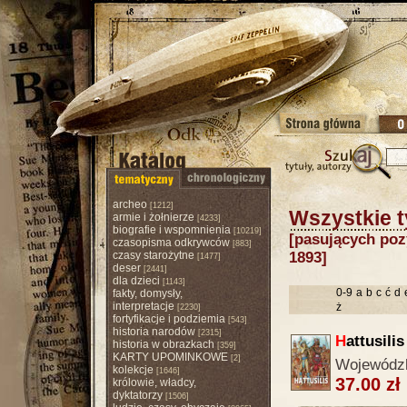
archeo
[1212]
Wszystkie t
armie i żołnierze
[4233]
biografie i wspomnienia
[10219]
[pasujących pozy
czasopisma odkrywców
[883]
czasy starożytne
1893]
[1477]
deser
[2441]
dla dzieci
[1143]
0-9
a
b
c
ć
d
fakty, domysły,
interpretacje
ż
[2230]
fortyfikacje i podziemia
[543]
historia narodów
[2315]
H
attusilis
historia w obrazkach
[359]
KARTY UPOMINKOWE
[2]
Wojewódzk
kolekcje
[1646]
37.00 zł
królowie, władcy,
dyktatorzy
[1506]