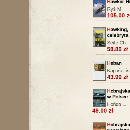
H
awker H
Ryś M.
105.00 z
H
awking, 
celebryta
Seife Ch.
58.80 zł
H
eban
Kapuścińs
43.90 zł
H
ebrajska
w Polsce
Hońdo L.
49.00 zł
H
ebrajski