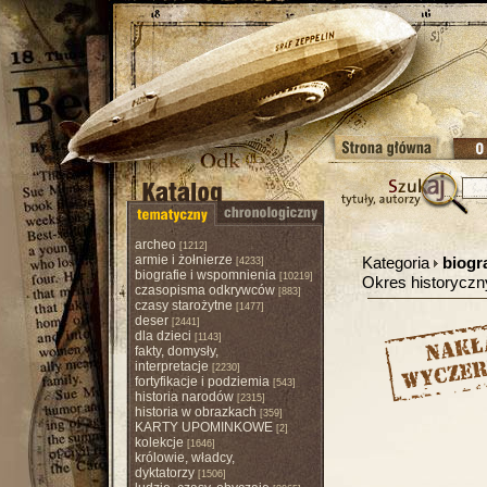
archeo
[1212]
armie i żołnierze
Kategoria
biogr
[4233]
biografie i wspomnienia
[10219]
Okres historycz
czasopisma odkrywców
[883]
czasy starożytne
[1477]
deser
[2441]
dla dzieci
[1143]
fakty, domysły,
interpretacje
[2230]
fortyfikacje i podziemia
[543]
historia narodów
[2315]
historia w obrazkach
[359]
KARTY UPOMINKOWE
[2]
kolekcje
[1646]
królowie, władcy,
dyktatorzy
[1506]