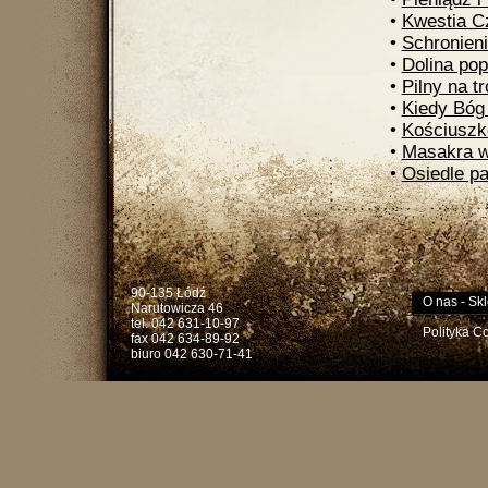
•
Kwestia Cz
•
Schronien
•
Dolina pop
•
Pilny na t
•
Kiedy Bóg
•
Kościuszk
•
Masakra w
•
Osiedle pa
90-135 Łódź
O nas
-
Skl
Narutowicza 46
tel. 042 631-10-97
Polityka C
fax 042 634-89-92
biuro 042 630-71-41