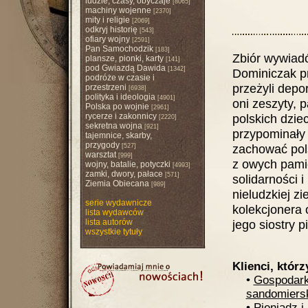
ludzie, czasy, obyczaje
[8065]
machiny wojenne
[2370]
mity i religie
[2069]
odkryj historię
[543]
ofiary wojny
[2591]
Pan Samochodzik
[183]
Zbiór wywiad
plansze, pionki, karty
[141]
pod Gwiazdą Dawida
[1342]
Dominiczak pr
podróże w czasie i
przeżyli depo
przestrzeni
[6938]
polityka i ideologia
[4901]
oni zeszyty, 
Polska po wojnie
[2961]
rycerze i zakonnicy
polskich dzie
[2220]
sekretna wojna
[921]
przypominały 
tajemnice, skarby,
przygody
zachować pol
[527]
warsztat
[999]
z owych pamię
wojny, batalie, potyczki
[4993]
zamki, dwory, pałace
[571]
solidarności 
Ziemia Obiecana
[989]
nieludzkiej z
serie wydawnicze
kolekcjonera
lista wydawców
lista autorów
jego siostry 
wszystkie tytuły
Klienci, którz
•
Gospodark
sandomiersk
•
Pieniądz i