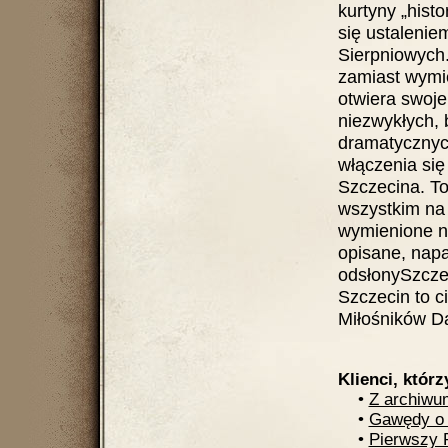
kurtyny „hist
się ustaleni
Sierpniowych
zamiast wymie
otwiera swoje
niezwykłych, 
dramatycznych
włączenia si
Szczecina. T
wszystkim na h
wymienione na
opisane, napa
odsłonySzczec
Szczecin to c
Miłośników D
Klienci, którz
•
Z archiwu
•
Gawędy o 
•
Pierwszy 