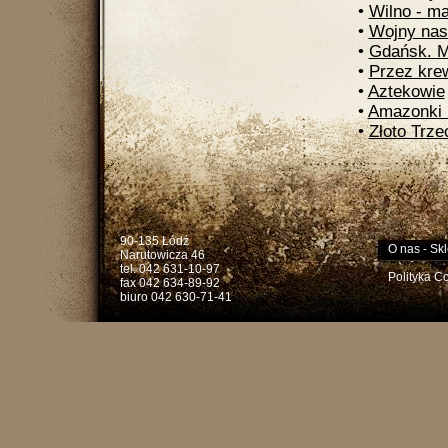
•
Wilno - m
•
Wojny na
•
Gdańsk. M
•
Przez krew
•
Aztekowie
•
Amazonki i
•
Złoto Trze
90-135 Łódź
O nas
-
Skl
Narutowicza 46
tel. 042 631-10-97
Polityka C
fax 042 634-89-92
biuro 042 630-71-41