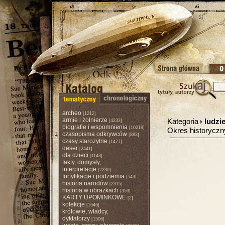
archeo
[1212]
armie i żołnierze
Kategoria
ludzie
[4233]
biografie i wspomnienia
[10219]
Okres historycz
czasopisma odkrywców
[883]
czasy starożytne
[1477]
deser
[2441]
dla dzieci
[1143]
fakty, domysły,
interpretacje
[2230]
fortyfikacje i podziemia
[543]
historia narodów
[2315]
historia w obrazkach
[359]
KARTY UPOMINKOWE
[2]
kolekcje
[1646]
królowie, władcy,
dyktatorzy
[1506]