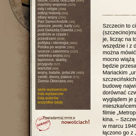
ludzie, czasy, obyczaje
[8065]
machiny wojenne
[2370]
mity i religie
[2069]
odkryj historię
[543]
ofiary wojny
[2591]
Pan Samochodzik
[183]
Szczecin to 
plansze, pionki, karty
[141]
pod Gwiazdą Dawida
[1342]
(szczecino)m
podróże w czasie i
je, licząc na 
przestrzeni
[6938]
polityka i ideologia
[4901]
wszędzie i z 
Polska po wojnie
[2961]
rycerze i zakonnicy
można mówić i
[2220]
sekretna wojna
[921]
mocno wiążą s
tajemnice, skarby,
przygody
będzie przesa
[527]
warsztat
[999]
Mariackim „uro
wojny, batalie, potyczki
[4993]
zamki, dwory, pałace
[571]
szczecińskich
Ziemia Obiecana
[989]
budowę najwię
serie wydawnicze
dorównać czw
lista wydawców
lista autorów
wyglądem je 
wszystkie tytuły
mieszkańcem 
filmie „Metrop
kina. – Szcze
w marcu 1946 r
łączono go z 