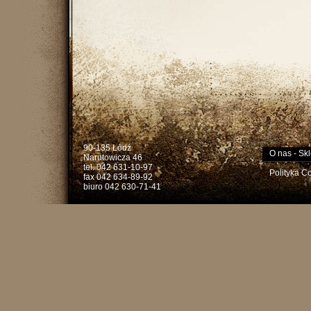
90-135 Łódź
O nas
-
Skl
Narutowicza 46
tel. 042 631-10-97
Polityka C
fax 042 634-89-92
biuro 042 630-71-41