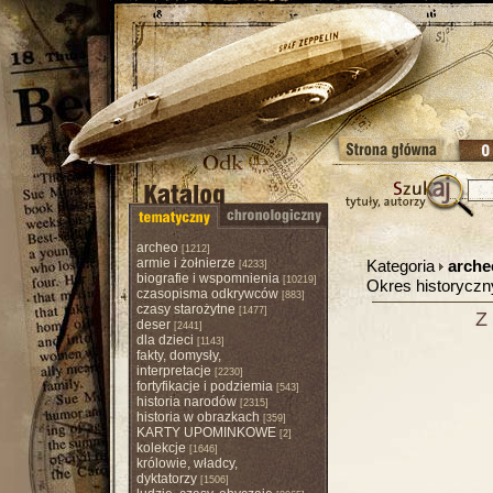
archeo
[1212]
armie i żołnierze
Kategoria
arche
[4233]
biografie i wspomnienia
[10219]
Okres historycz
czasopisma odkrywców
[883]
czasy starożytne
[1477]
Z 
deser
[2441]
dla dzieci
[1143]
fakty, domysły,
interpretacje
[2230]
fortyfikacje i podziemia
[543]
historia narodów
[2315]
historia w obrazkach
[359]
KARTY UPOMINKOWE
[2]
kolekcje
[1646]
królowie, władcy,
dyktatorzy
[1506]