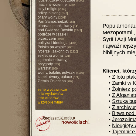
ludzie, czasy, obyczaje
[8065]
machiny wojenne
[2370]
mity i religie
[2069]
odkryj historię
[543]
ofiary wojny
[2591]
Pan Samochodzik
[183]
Popularnonau
plansze, pionki, karty
[141]
pod Gwiazdą Dawida
[1342]
Mezopotamii, E
podróże w czasie i
Syrii i Azji M
przestrzeni
[6938]
polityka i ideologia
[4901]
najważniejsz
Polska po wojnie
[2961]
rycerze i zakonnicy
biblijnych mi
[2220]
sekretna wojna
[921]
tajemnice, skarby,
przygody
[527]
warsztat
[999]
Klienci, którz
wojny, batalie, potyczki
[4993]
•
Z lotu pta
zamki, dwory, pałace
[571]
Ziemia Obiecana
[989]
•
Zamki w K
•
Żołnierz p
serie wydawnicze
lista wydawców
•
Z Afganist
lista autorów
•
Sztuka bu
wszystkie tytuły
•
Z archiwum
•
Bitwa pod 
•
Jerozolima
•
Nieugięty 
•
Tajemnice 