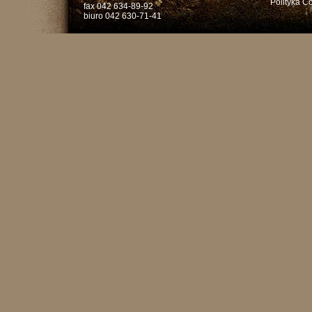
Polityka C
fax 042 634-89-92
biuro 042 630-71-41