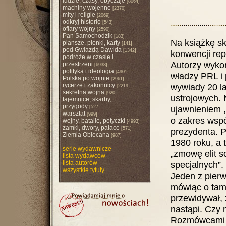
ludzie, czasy, obyczaje
[8064]
machiny wojenne
[2370]
mity i religie
[2069]
odkryj historię
[543]
ofiary wojny
[2590]
Pan Samochodzik
[183]
Na książkę sk
plansze, pionki, karty
[141]
pod Gwiazdą Dawida
[1342]
konwencji rep
podróże w czasie i
Autorzy wyko
przestrzeni
[6938]
polityka i ideologia
[4901]
władzy PRL i 
Polska po wojnie
[2961]
rycerze i zakonnicy
wywiady 20 la
[2219]
sekretna wojna
[920]
ustrojowych.
tajemnice, skarby,
przygody
ujawnieniem ,
[527]
warsztat
[999]
o zakres wspó
wojny, batalie, potyczki
[4993]
zamki, dwory, pałace
[571]
prezydenta. P
Ziemia Obiecana
[987]
1980 roku, a 
serie wydawnicze
„zmowę elit s
lista wydawców
lista autorów
specjalnych”.
wszystkie tytuły
Jeden z pierw
mówiąc o tamt
przewidywał, 
nastąpi. Czy 
Rozmówcami St