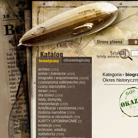
archeo
[1212]
armie i żołnierze
Kategoria
biogr
[4233]
biografie i wspomnienia
[10219]
Okres historycz
czasopisma odkrywców
[883]
czasy starożytne
[1477]
deser
[2441]
dla dzieci
[1143]
fakty, domysły,
interpretacje
[2230]
fortyfikacje i podziemia
[543]
historia narodów
[2315]
historia w obrazkach
[359]
KARTY UPOMINKOWE
[2]
kolekcje
[1646]
królowie, władcy,
dyktatorzy
[1506]