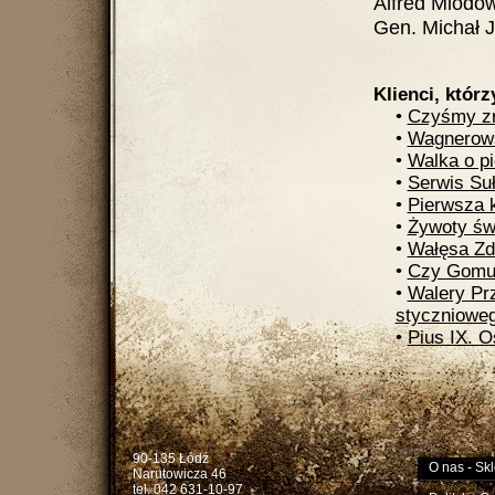
Alfred Miodow
Gen. Michał 
Klienci, którz
•
Czyśmy zna
•
Wagnerow
•
Walka o p
•
Serwis Suł
•
Pierwsza k
•
Żywoty św
•
Wałęsa Zd
•
Czy Gomuł
•
Walery Pr
styczniowe
•
Pius IX. O
90-135 Łódź
O nas
-
Skl
Narutowicza 46
tel. 042 631-10-97