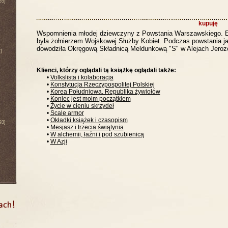
65]
kupuję
Wspomnienia młodej dziewczyny z Powstania Warszawskiego. E
była żołnierzem Wojskowej Służby Kobiet. Podczas powstania j
dowodziła Okręgową Składnicą Meldunkową "S" w Alejach Jeroz
]
Klienci, którzy oglądali tą książkę oglądali także:
•
Volkslista i kolaboracja
•
Konstytucja Rzeczypospolitej Polskiej
•
Korea Południowa. Republika żywiołów
•
Koniec jest moim początkiem
•
Życie w cieniu skrzydeł
•
Scale armor
•
Okładki książek i czasopism
93]
•
Mesjasz i trzecia świątynia
•
W alchemii, łaźni i pod szubienicą
•
W Azji