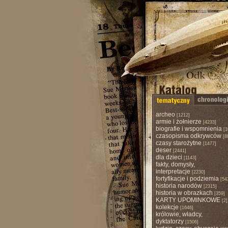
archeo
[1212]
armie i żołnierze
[4233]
biografie i wspomnienia
[1
czasopisma odkrywców
[8
czasy starożytne
[1477]
deser
[2441]
dla dzieci
[1143]
fakty, domysły,
interpretacje
[2230]
fortyfikacje i podziemia
[54
historia narodów
[2315]
historia w obrazkach
[359]
KARTY UPOMINKOWE
[2]
kolekcje
[1646]
królowie, władcy,
dyktatorzy
[1506]