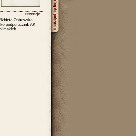
recenzje
lżbieta Ostrowska
ako podporucznik AK
olimskich.