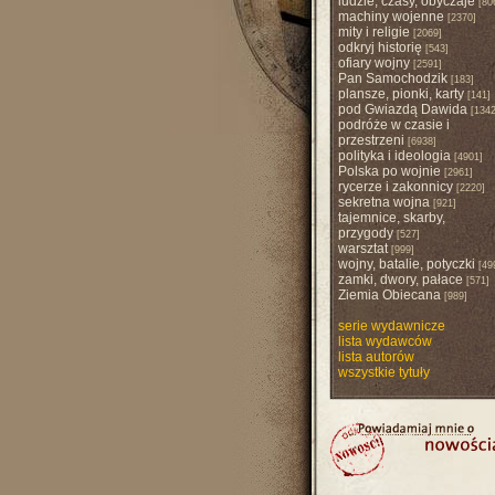
ludzie, czasy, obyczaje
[80
machiny wojenne
[2370]
mity i religie
[2069]
odkryj historię
[543]
ofiary wojny
[2591]
Pan Samochodzik
[183]
plansze, pionki, karty
[141]
pod Gwiazdą Dawida
[1342
podróże w czasie i
przestrzeni
[6938]
polityka i ideologia
[4901]
Polska po wojnie
[2961]
rycerze i zakonnicy
[2220]
sekretna wojna
[921]
tajemnice, skarby,
przygody
[527]
warsztat
[999]
wojny, batalie, potyczki
[49
zamki, dwory, pałace
[571]
Ziemia Obiecana
[989]
serie wydawnicze
lista wydawców
lista autorów
wszystkie tytuły