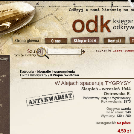
Kategoria
biografie i wspomnienia
Okres historyczny
II Wojna Światowa
0219]
83]
W Alejach spacerują TYGRYSY
Sierpień - wrzesień 1944
Ostrowska E.
Państwowy Instytut Wydawniczy
Rok wydania:
1973
3]
Oprawa:
twarda
Ilość stron:
340
Wymiary:
130 x 200
Dostępność:
Na półce
4.50 zł