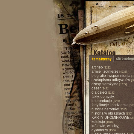
archeo
[1212]
armie i żołnierze
[4233]
biografie i wspomnienia
[1
czasopisma odkrywców
[8
czasy starożytne
[1477]
deser
[2441]
dla dzieci
[1143]
fakty, domysły,
interpretacje
[2230]
fortyfikacje i podziemia
[54
historia narodów
[2315]
historia w obrazkach
[359]
KARTY UPOMINKOWE
[2]
kolekcje
[1646]
królowie, władcy,
dyktatorzy
[1506]