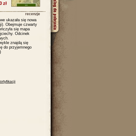
0 zł
recenzje
we ukazała się nowa
cji). Obejmuje czwarty
kończyła się mapa
ojciechy. Odcinek
wych.
wykle znajdą się
ię do przyjemnego
)
tyfikacji