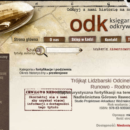
Kategoria
fortyfikacje i podziemia
Okres historyczny
przekrojowe
0219]
83]
Trójkąt Lidzbarski Odcine
Runowo - Rodn
Mapa turystyczna fortyfikacji na ter
Nadleśnictwa Górowo Iławec
Studio Projektowe-Arkadiusz Woźniak
3]
Rok wydania:
ISBN:
978-83-935569
Oprawa:
mi
Ilość str
Dostępność:
Niedost