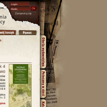
Zarejestruj się
k 4
owo
enie
kie
owski
2020
-8-4
ękka
on:
2
ępna