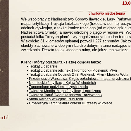
64]
13.0
chwilowo niedostępna
We współpracy z Nadleśnictwo Górowo Iławeckie, Lasy Państwo
mapa fortyfikacji Trójkąta Lidzbarskiego (trzecia w serii tej pozy
odcinek dywizyjny, a także koniec trzeciego (od miejsca gdzie 
]
Nadleśnictwa Orneta), a nawet odrobinę piątego w rejonie wsi W
posiadał kilka "białych plam" i wymagał żmudnych badań tereno
W skrócie: 31 kilometrów opisanej pozycji i 227 schronów. Jak z
obiekty zachowane w dobrym i bardzo dobrym stanie nadające s
zwiedzania. Reszta to jak wiadomo ruiny, ale jakże malownicze :
Klienci, którzy oglądali tą książkę oglądali także:
•
Trójkąt Lidzbarski
•
Trójkąt Lidzbarski odcinek 1 Frombork - Płoskiński Młyn
93]
•
Trójkąt Lidzbarski Odcinek 2 i 3 Płoskiński Młyn - Miejska Wola
•
Przedmoście Warszawa. Część południowa - mapa turystyczna for
•
Niemieckie fortyfikacje Kujaw Wschodnich
•
Zapomniane podziemia część trzecia
•
Twierdza Modlin. Mapa fortyfikacji i garnizonu
•
Twierdza Toruń Twierdza fortowa - przewodnik
•
Armia Karpaty w wojnie 1939 roku
•
Urbanistyka i architektura okresu III Rzeszy w Polsce