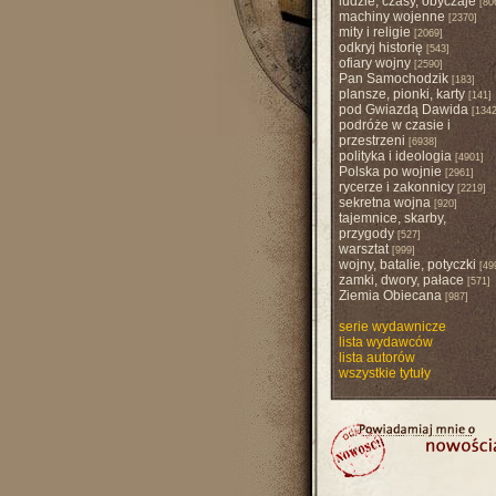
ludzie, czasy, obyczaje
[80
machiny wojenne
[2370]
mity i religie
[2069]
odkryj historię
[543]
ofiary wojny
[2590]
Pan Samochodzik
[183]
plansze, pionki, karty
[141]
pod Gwiazdą Dawida
[1342
podróże w czasie i
przestrzeni
[6938]
polityka i ideologia
[4901]
Polska po wojnie
[2961]
rycerze i zakonnicy
[2219]
sekretna wojna
[920]
tajemnice, skarby,
przygody
[527]
warsztat
[999]
wojny, batalie, potyczki
[49
zamki, dwory, pałace
[571]
Ziemia Obiecana
[987]
serie wydawnicze
lista wydawców
lista autorów
wszystkie tytuły