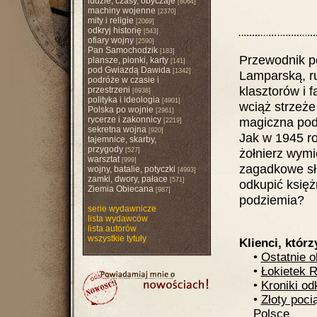
ludzie, czasy, obyczaje
[8064]
machiny wojenne
[2370]
mity i religie
[2069]
odkryj historię
[543]
ofiary wojny
[2590]
Pan Samochodzik
[183]
Przewodnik p
plansze, pionki, karty
[141]
pod Gwiazdą Dawida
[1342]
Lamparską, ru
podróże w czasie i
klasztorów i 
przestrzeni
[6938]
polityka i ideologia
[4901]
wciąż strzeże
Polska po wojnie
[2961]
rycerze i zakonnicy
magiczna pod
[2219]
sekretna wojna
[920]
Jak w 1945 ro
tajemnice, skarby,
przygody
żołnierz wymi
[527]
warsztat
[999]
zagadkowe słu
wojny, batalie, potyczki
[4993]
zamki, dwory, pałace
[571]
odkupić księ
Ziemia Obiecana
[987]
podziemia?
serie wydawnicze
lista wydawców
lista autorów
wszystkie tytuły
Klienci, którz
•
Ostatnie o
•
Łokietek 
•
Kroniki o
•
Złoty poci
Polsce