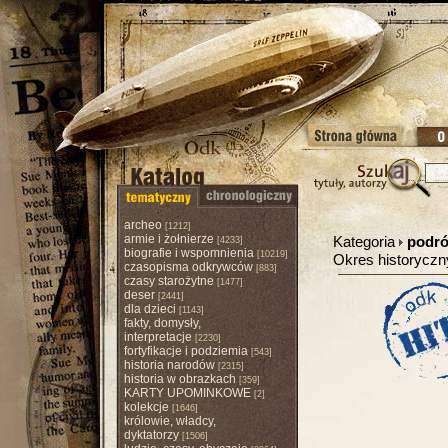
archeo
[1212]
armie i żołnierze
Kategoria
podró
[4233]
biografie i wspomnienia
[10219]
Okres historycz
czasopisma odkrywców
[883]
czasy starożytne
[1477]
deser
[2441]
dla dzieci
[1143]
fakty, domysły,
interpretacje
[2230]
fortyfikacje i podziemia
[543]
historia narodów
[2315]
historia w obrazkach
[359]
KARTY UPOMINKOWE
[2]
kolekcje
[1646]
królowie, władcy,
dyktatorzy
[1506]