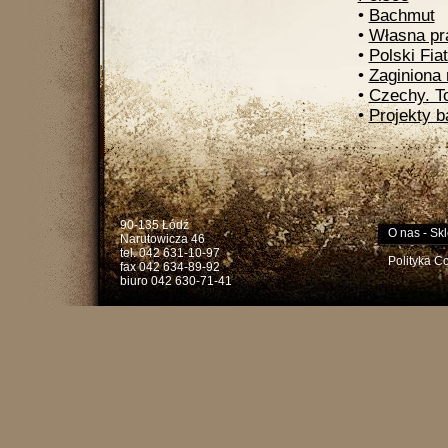
•
Bachmut
•
Własna pr
•
Polski Fia
•
Zaginiona 
•
Czechy. T
•
Projekty 
90-135 Łódź
O nas
-
Skl
Narutowicza 46
tel. 042 631-10-97
Polityka C
fax 042 634-89-92
biuro 042 630-71-41