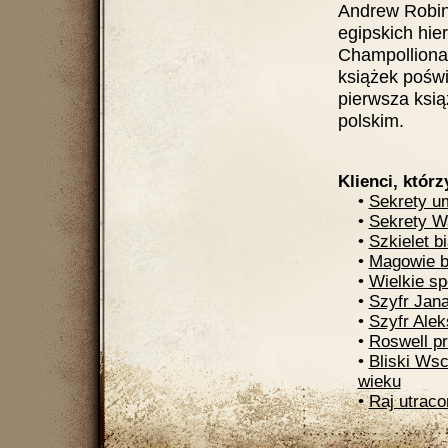
Andrew Robin
egipskich hie
Champolliona.
książek poświ
pierwsza ksią
polskim.
Klienci, którz
•
Sekrety u
•
Sekrety W
•
Szkielet b
•
Magowie 
•
Wielkie s
•
Szyfr Jana
•
Szyfr Alek
•
Roswell pr
•
Bliski Ws
wieku
•
Raj utraco