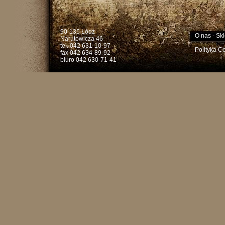
90-135 Łódź
O nas
-
Skl
Narutowicza 46
tel. 042 631-10-97
Polityka C
fax 042 634-89-92
biuro 042 630-71-41