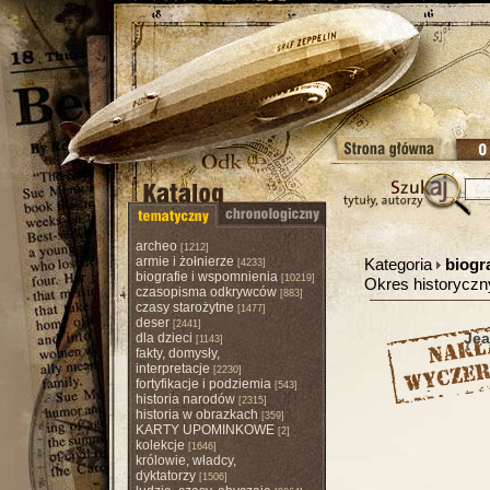
archeo
[1212]
armie i żołnierze
Kategoria
biogr
[4233]
biografie i wspomnienia
[10219]
Okres historycz
czasopisma odkrywców
[883]
czasy starożytne
[1477]
deser
[2441]
Jea
dla dzieci
[1143]
fakty, domysły,
interpretacje
[2230]
fortyfikacje i podziemia
[543]
historia narodów
[2315]
historia w obrazkach
[359]
KARTY UPOMINKOWE
[2]
kolekcje
[1646]
królowie, władcy,
dyktatorzy
[1506]