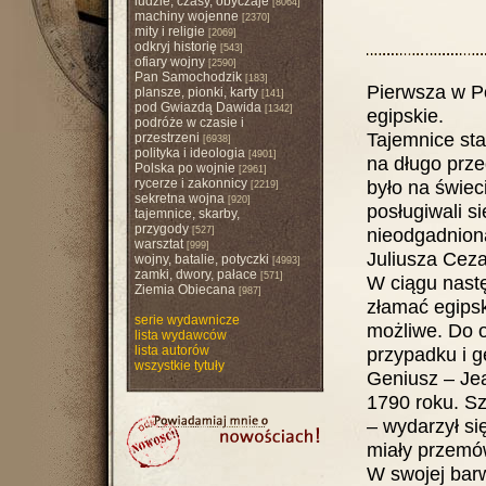
ludzie, czasy, obyczaje
[8064]
machiny wojenne
[2370]
mity i religie
[2069]
odkryj historię
[543]
ofiary wojny
[2590]
Pan Samochodzik
[183]
Pierwsza w Po
plansze, pionki, karty
[141]
pod Gwiazdą Dawida
[1342]
egipskie.
podróże w czasie i
Tajemnice st
przestrzeni
[6938]
polityka i ideologia
[4901]
na długo prze
Polska po wojnie
[2961]
rycerze i zakonnicy
było na świec
[2219]
sekretna wojna
[920]
posługiwali si
tajemnice, skarby,
przygody
nieodgadnion
[527]
warsztat
[999]
Juliusza Ceza
wojny, batalie, potyczki
[4993]
zamki, dwory, pałace
[571]
W ciągu nastę
Ziemia Obiecana
[987]
złamać egipsk
serie wydawnicze
możliwe. Do o
lista wydawców
lista autorów
przypadku i g
wszystkie tytuły
Geniusz – Jea
1790 roku. Sz
– wydarzył się
miały przemów
W swojej bar