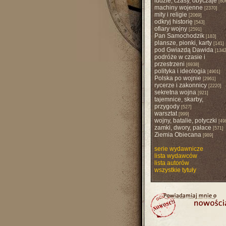
ludzie, czasy, obyczaje
[80
machiny wojenne
[2370]
mity i religie
[2069]
odkryj historię
[543]
ofiary wojny
[2591]
Pan Samochodzik
[183]
plansze, pionki, karty
[141]
pod Gwiazdą Dawida
[1342
podróże w czasie i
przestrzeni
[6938]
polityka i ideologia
[4901]
Polska po wojnie
[2961]
rycerze i zakonnicy
[2220]
sekretna wojna
[921]
tajemnice, skarby,
przygody
[527]
warsztat
[999]
wojny, batalie, potyczki
[49
zamki, dwory, pałace
[571]
Ziemia Obiecana
[989]
serie wydawnicze
lista wydawców
lista autorów
wszystkie tytuły