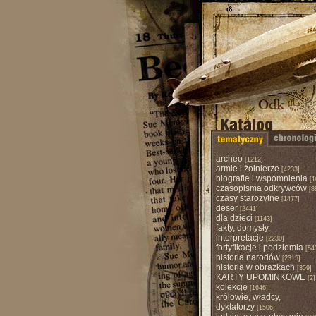
archeo
[1212]
armie i żołnierze
[4233]
biografie i wspomnienia
[1
czasopisma odkrywców
[8
czasy starożytne
[1477]
deser
[2441]
dla dzieci
[1143]
fakty, domysły,
interpretacje
[2230]
fortyfikacje i podziemia
[54
historia narodów
[2315]
historia w obrazkach
[359]
KARTY UPOMINKOWE
[2]
kolekcje
[1646]
królowie, władcy,
dyktatorzy
[1506]