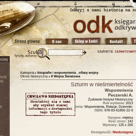
Kategoria
biografie i wspomnienia
,
ofiary wojny
Okres historyczny
II Wojna Światowa
0219]
83]
Szturm w nieśmiertelność
Wspomnienia
Peczerski A.
Żydowski Instytut Historyczny
Rok wydania:
2013
Seria:
Wspomnienia, Relacje, Dzienniki.
3]
ISBN:
978-83-61850-22-9
Oprawa:
miękka
Ilość stron:
142
Wymiary:
125 x 200
Dostępność:
Niedostępna