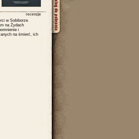
recenzje
rci w Sobiborze.
tam na Żydach
pomnienie i
anych na śmierć, ich