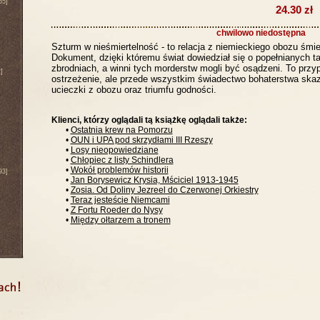
65]
24.30 zł
chwilowo niedostępna
Szturm w nieśmiertelność - to relacja z niemieckiego obozu śmie
Dokument, dzięki któremu świat dowiedział się o popełnianych 
zbrodniach, a winni tych morderstw mogli być osądzeni. To przy
]
ostrzeżenie, ale przede wszystkim świadectwo bohaterstwa skaz
ucieczki z obozu oraz triumfu godności.
Klienci, którzy oglądali tą książkę oglądali także:
•
Ostatnia krew na Pomorzu
•
OUN i UPA pod skrzydłami III Rzeszy
•
Losy nieopowiedziane
•
Chłopiec z listy Schindlera
•
Wokół problemów historii
93]
•
Jan Borysewicz Krysia, Mściciel 1913-1945
•
Zosia. Od Doliny Jezreel do Czerwonej Orkiestry
•
Teraz jesteście Niemcami
•
Z Fortu Roeder do Nysy
•
Między ołtarzem a tronem