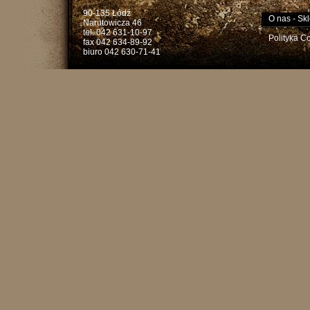
90-135 Łódź
O nas
-
Skl
Narutowicza 46
tel. 042 631-10-97
Polityka C
fax 042 634-89-92
biuro 042 630-71-41