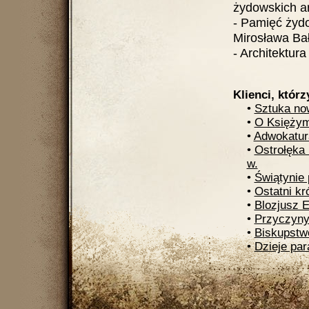
żydowskich ar
- Pamięć żydo
Mirosława Bał
- Architektura
Klienci, którz
•
Sztuka no
•
O Księżym
•
Adwokatura
•
Ostrołęka 
w.
•
Świątynie
•
Ostatni kr
•
Blozjusz E
•
Przyczyny
•
Biskupstw
•
Dzieje par