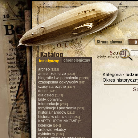
archeo
[1212]
armie i żołnierze
Kategoria
ludzie
[4233]
biografie i wspomnienia
[10219]
Okres historycz
czasopisma odkrywców
[883]
czasy starożytne
[1477]
S
deser
[2441]
dla dzieci
[1143]
fakty, domysły,
interpretacje
[2230]
fortyfikacje i podziemia
[543]
historia narodów
[2315]
historia w obrazkach
[359]
KARTY UPOMINKOWE
[2]
kolekcje
[1646]
królowie, władcy,
dyktatorzy
[1506]