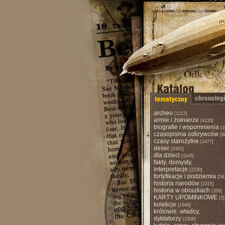
archeo
[1212]
armie i żołnierze
[4233]
biografie i wspomnienia
[1
czasopisma odkrywców
[8
czasy starożytne
[1477]
deser
[2441]
dla dzieci
[1143]
fakty, domysły,
interpretacje
[2230]
fortyfikacje i podziemia
[54
historia narodów
[2315]
historia w obrazkach
[359]
KARTY UPOMINKOWE
[2]
kolekcje
[1646]
królowie, władcy,
dyktatorzy
[1506]