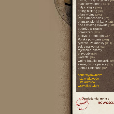
ludzie, czasy, obyczaje
[80
machiny wojenne
[2370]
mity i religie
[2069]
odkryj historię
[543]
ofiary wojny
[2590]
Pan Samochodzik
[183]
plansze, pionki, karty
[141]
pod Gwiazdą Dawida
[1342
podróże w czasie i
przestrzeni
[6938]
polityka i ideologia
[4901]
Polska po wojnie
[2961]
rycerze i zakonnicy
[2219]
sekretna wojna
[920]
tajemnice, skarby,
przygody
[527]
warsztat
[999]
wojny, batalie, potyczki
[49
zamki, dwory, pałace
[571]
Ziemia Obiecana
[987]
serie wydawnicze
lista wydawców
lista autorów
wszystkie tytuły