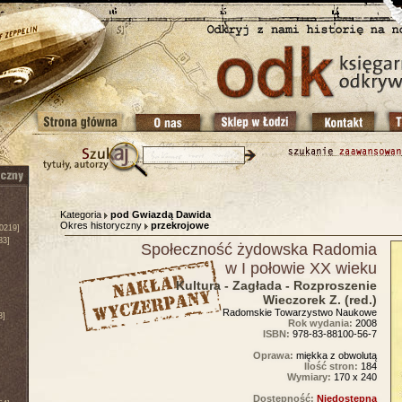
Kategoria
pod Gwiazdą Dawida
Okres historyczny
przekrojowe
0219]
83]
Społeczność żydowska Radomia
w I połowie XX wieku
Kultura - Zagłada - Rozproszenie
Wieczorek Z. (red.)
Radomskie Towarzystwo Naukowe
3]
Rok wydania:
2008
ISBN:
978-83-88100-56-7
Oprawa:
miękka z obwolutą
Ilość stron:
184
Wymiary:
170 x 240
Dostępność:
Niedostępna