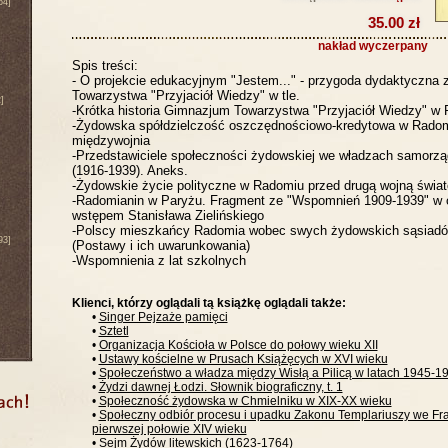
64]
35.00 zł
nakład wyczerpany
Spis treści:
- O projekcie edukacyjnym "Jestem..." - przygoda dydaktyczna
Towarzystwa "Przyjaciół Wiedzy" w tle.
]
-Krótka historia Gimnazjum Towarzystwa "Przyjaciół Wiedzy" w
-Żydowska spółdzielczość oszczędnościowo-kredytowa w Radom
międzywojnia
-Przedstawiciele społeczności żydowskiej we władzach samor
(1916-1939). Aneks.
-Żydowskie życie polityczne w Radomiu przed drugą wojną świa
-Radomianin w Paryżu. Fragment ze "Wspomnień 1909-1939" w o
wstępem Stanisława Zielińskiego
-Polscy mieszkańcy Radomia wobec swych żydowskich sąsiadó
93]
(Postawy i ich uwarunkowania)
-Wspomnienia z lat szkolnych
Klienci, którzy oglądali tą książkę oglądali także:
•
Singer Pejzaże pamięci
•
Sztetl
•
Organizacja Kościoła w Polsce do połowy wieku XII
•
Ustawy kościelne w Prusach Książęcych w XVI wieku
•
Społeczeństwo a władza między Wisłą a Pilicą w latach 1945-1
•
Żydzi dawnej Łodzi. Słownik biograficzny, t. 1
•
Społeczność żydowska w Chmielniku w XIX-XX wieku
•
Społeczny odbiór procesu i upadku Zakonu Templariuszy we Fra
pierwszej połowie XIV wieku
•
Sejm Żydów litewskich (1623-1764)