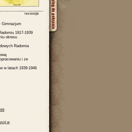
recenzje
 z Gimnazjum
 Radomiu 1917-1939
iu okresu
ządowych Radomia
tową
pracowaniu i ze
w w latach 1939-1946
989
ncji w