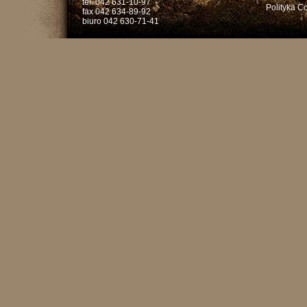
tel. 042 631-10-97
Polityka C
fax 042 634-89-92
biuro 042 630-71-41