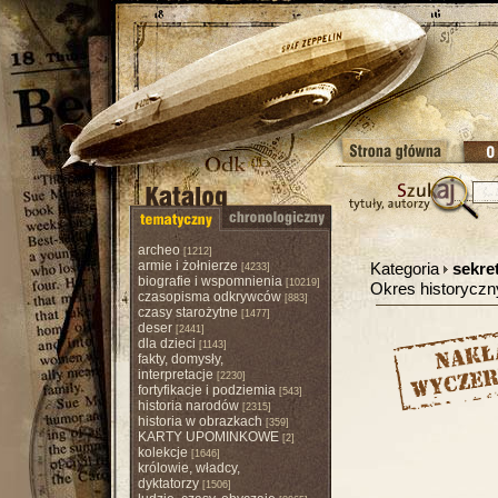
archeo
[1212]
armie i żołnierze
Kategoria
sekre
[4233]
biografie i wspomnienia
[10219]
Okres historycz
czasopisma odkrywców
[883]
czasy starożytne
[1477]
deser
[2441]
dla dzieci
[1143]
fakty, domysły,
interpretacje
[2230]
fortyfikacje i podziemia
[543]
historia narodów
[2315]
historia w obrazkach
[359]
KARTY UPOMINKOWE
[2]
kolekcje
[1646]
królowie, władcy,
dyktatorzy
[1506]