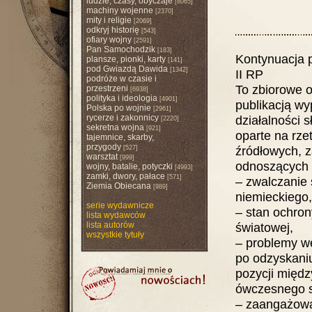
ludzie, czasy, obyczaje
[8065]
machiny wojenne
[2370]
mity i religie
[2069]
odkryj historię
[543]
ofiary wojny
[2591]
Pan Samochodzik
[183]
Kontynuacja 
plansze, pionki, karty
[141]
pod Gwiazdą Dawida
[1342]
II RP
podróże w czasie i
To zbiorowe o
przestrzeni
[6938]
polityka i ideologia
[4901]
publikacją wyp
Polska po wojnie
[2961]
rycerze i zakonnicy
działalności s
[2220]
sekretna wojna
[921]
oparte na rze
tajemnice, skarby,
przygody
źródłowych, z
[527]
warsztat
[999]
odnoszących s
wojny, batalie, potyczki
[4993]
zamki, dwory, pałace
[571]
– zwalczanie 
Ziemia Obiecana
[989]
niemieckiego,
serie wydawnicze
– stan ochron
lista wydawców
lista autorów
światowej,
wszystkie tytuły
– problemy we
po odzyskaniu
pozycji międz
ówczesnego s
– zaangażowan