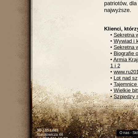
patriotów, dl
najwyższe.
Klienci, którz
•
Sekretna w
•
Wywiad i 
•
Sekretna 
•
Biografie 
•
Armia Kra
1 i 2
•
www.ru201
•
Lot nad s
•
Tajemnice h
•
Wielkie bi
•
Szpiedzy 
90-135 Łódź
O nas
-
Skl
Narutowicza 46