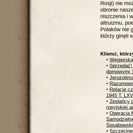
Rosji) nie mo
obronie nasze
niszczenia i w
altruizmu, poe
Polaków nie g
którzy ginęli 
Klienci, którz
•
Węgierska
•
Sprzedać!
domowymi 1
•
Jerozolim
•
Razumowsc
•
Relacje cz
1945 T. LXV
•
Zesłańcy p
rosyjskiej a
•
Operacja 
Samodzielne
Sosabowski
•
Szczecine