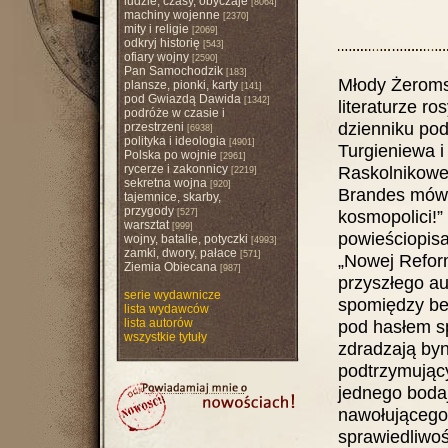
ludzie, czasy, obyczaje
[8064]
machiny wojenne
[2370]
mity i religie
[2069]
odkryj historię
[543]
ofiary wojny
[2590]
Pan Samochodzik
[183]
Młody Żeroms
plansze, pionki, karty
[141]
pod Gwiazdą Dawida
[1342]
literaturze r
podróże w czasie i
dzienniku pod
przestrzeni
[6938]
polityka i ideologia
[4901]
Turgieniewa i
Polska po wojnie
[2961]
rycerze i zakonnicy
Raskolnikowem
[2219]
sekretna wojna
[920]
Brandes mówi.
tajemnice, skarby,
przygody
kosmopolici!” 
[527]
warsztat
[999]
powieściopisa
wojny, batalie, potyczki
[4993]
zamki, dwory, pałace
[571]
„Nowej Reform
Ziemia Obiecana
[987]
przyszłego a
serie wydawnicze
spomiędzy bel
lista wydawców
lista autorów
pod hasłem sp
wszystkie tytuły
zdradzają byn
podtrzymując
jednego boda
nawołującego
sprawiedliwoś