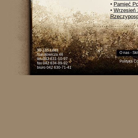
•
Pamięć Po
•
Wrzesień 
Rzeczypospo
90-135 Łódź
O nas
-
Skl
Narutowicza 46
tel. 042 631-10-97
Polityka C
fax 042 634-89-92
biuro 042 630-71-41