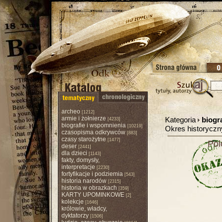
archeo
[1212]
armie i żołnierze
Kategoria
biogr
[4233]
biografie i wspomnienia
[10219]
Okres historycz
czasopisma odkrywców
[883]
czasy starożytne
[1477]
Pol
deser
[2441]
dla dzieci
[1143]
fakty, domysły,
interpretacje
[2230]
fortyfikacje i podziemia
[543]
historia narodów
[2315]
historia w obrazkach
[359]
KARTY UPOMINKOWE
[2]
kolekcje
[1646]
królowie, władcy,
dyktatorzy
[1506]