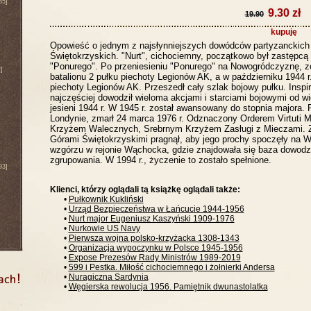
65]
9.30 zł
19.90
kupuję
Opowieść o jednym z najsłynniejszych dowódców partyzanckich
Świętokrzyskich. "Nurt", cichociemny, początkowo był zastępcą 
"Ponurego". Po przeniesieniu "Ponurego" na Nowogródczyznę, z
]
batalionu 2 pułku piechoty Legionów AK, a w październiku 1944 r
piechoty Legionów AK. Przeszedł cały szlak bojowy pułku. Inspi
najczęściej dowodził wieloma akcjami i starciami bojowymi od wi
jesieni 1944 r. W 1945 r. został awansowany do stopnia majora.
Londynie, zmarł 24 marca 1976 r. Odznaczony Orderem Virtuti Mil
Krzyżem Walecznych, Srebrnym Krzyżem Zasługi z Mieczami. 
Górami Świętokrzyskimi pragnął, aby jego prochy spoczęły na W
wzgórzu w rejonie Wąchocka, gdzie znajdowała się baza dowodz
zgrupowania. W 1994 r., życzenie to zostało spełnione.
93]
Klienci, którzy oglądali tą książkę oglądali także:
•
Pułkownik Kukliński
•
Urząd Bezpieczeństwa w Łańcucie 1944-1956
•
Nurt major Eugeniusz Kaszyński 1909-1976
•
Nurkowie US Navy
•
Pierwsza wojna polsko-krzyżacka 1308-1343
•
Organizacja wypoczynku w Polsce 1945-1956
•
Expose Prezesów Rady Ministrów 1989-2019
•
599 i Pestka. Miłość cichociemnego i żołnierki Andersa
•
Nuragiczna Sardynia
•
Węgierska rewolucja 1956. Pamiętnik dwunastolatka