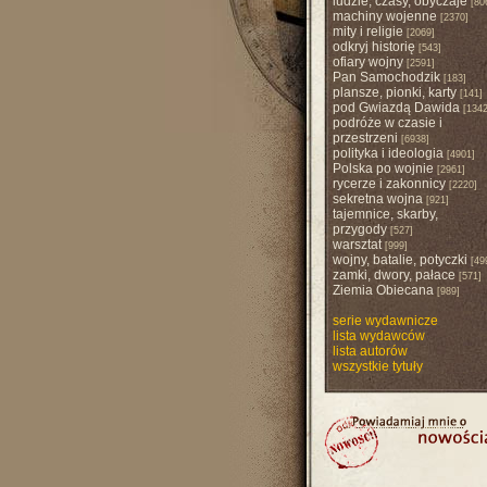
ludzie, czasy, obyczaje
[80
machiny wojenne
[2370]
mity i religie
[2069]
odkryj historię
[543]
ofiary wojny
[2591]
Pan Samochodzik
[183]
plansze, pionki, karty
[141]
pod Gwiazdą Dawida
[1342
podróże w czasie i
przestrzeni
[6938]
polityka i ideologia
[4901]
Polska po wojnie
[2961]
rycerze i zakonnicy
[2220]
sekretna wojna
[921]
tajemnice, skarby,
przygody
[527]
warsztat
[999]
wojny, batalie, potyczki
[49
zamki, dwory, pałace
[571]
Ziemia Obiecana
[989]
serie wydawnicze
lista wydawców
lista autorów
wszystkie tytuły