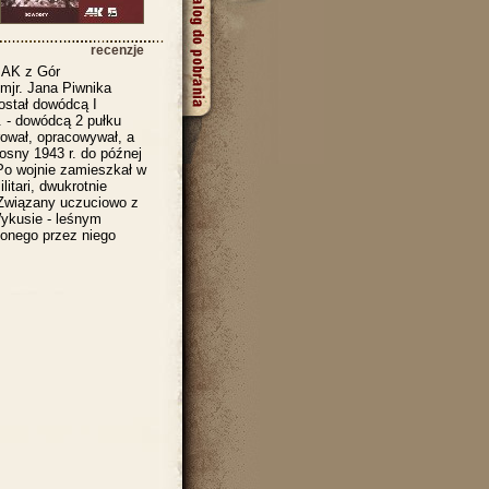
recenzje
 AK z Gór
mjr. Jana Piwnika
ostał dowódcą I
. - dowódcą 2 pułku
rował, opracowywał, a
osny 1943 r. do późnej
 Po wojnie zamieszkał w
itari, dwukrotnie
Związany uczuciowo z
ykusie - leśnym
onego przez niego