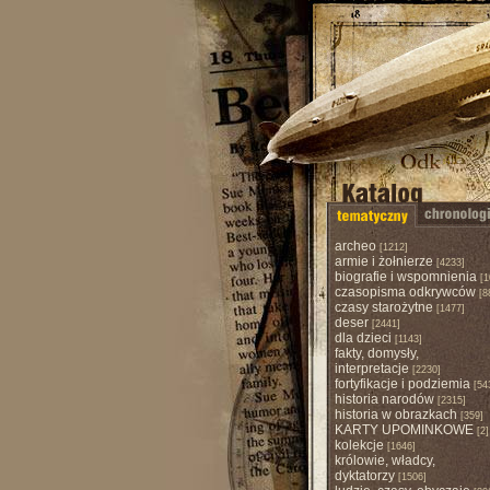
archeo
[1212]
armie i żołnierze
[4233]
biografie i wspomnienia
[1
czasopisma odkrywców
[8
czasy starożytne
[1477]
deser
[2441]
dla dzieci
[1143]
fakty, domysły,
interpretacje
[2230]
fortyfikacje i podziemia
[54
historia narodów
[2315]
historia w obrazkach
[359]
KARTY UPOMINKOWE
[2]
kolekcje
[1646]
królowie, władcy,
dyktatorzy
[1506]