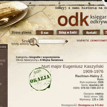
Kategoria
biografie i wspomnienia
Okres historyczny
II Wojna Światowa
0219]
83]
Nurt major Eugeniusz Kaszyński
1909-1976
Rachtan-Halny Z.
Rytm
Rok wydania:
2008
3]
Seria:
dowódcy AK
ISBN:
978-83-7399-247-0
Oprawa:
miękka
Ilość stron:
191
Wymiary:
125 x 195
Dostępność:
Dostępna za 3-5 dni