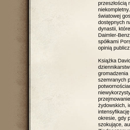
przeszłością 
niekompletny.
światowej gos
dostępnych n
dynastii, któ
Daimler-Benz,
spółkami Por
opinią public
Książka Davi
dziennikarstw
gromadzenia 
szemranych pi
potwornościac
niewykorzyst
przejmowanie
żydowskich, i
intensyfikację
okresie, gdy 
szokujące, au