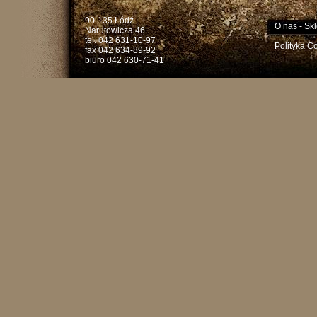
90-135 Łódź
O nas
-
Skl
Narutowicza 46
tel. 042 631-10-97
Polityka C
fax 042 634-89-92
biuro 042 630-71-41