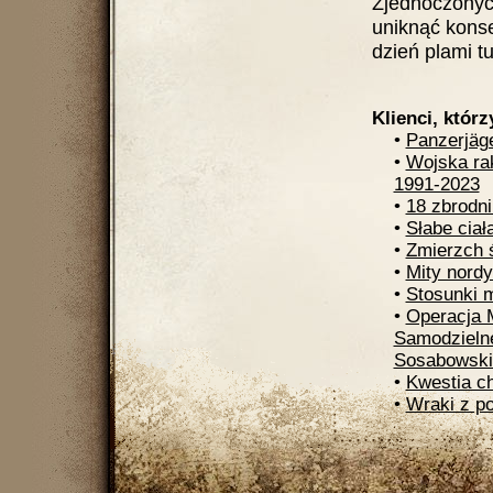
Zjednoczonych
uniknąć konse
dzień plami t
Klienci, którz
•
Panzerjäge
•
Wojska rak
1991-2023
•
18 zbrodni
•
Słabe ciał
•
Zmierzch 
•
Mity nordy
•
Stosunki 
•
Operacja 
Samodzielne
Sosabowski
•
Kwestia c
•
Wraki z p