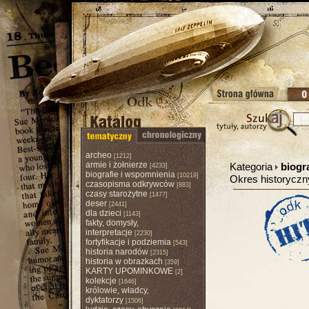
archeo
[1212]
armie i żołnierze
Kategoria
biogr
[4233]
biografie i wspomnienia
[10219]
Okres historycz
czasopisma odkrywców
[883]
czasy starożytne
[1477]
deser
[2441]
dla dzieci
[1143]
fakty, domysły,
interpretacje
[2230]
fortyfikacje i podziemia
[543]
historia narodów
[2315]
historia w obrazkach
[359]
KARTY UPOMINKOWE
[2]
kolekcje
[1646]
królowie, władcy,
dyktatorzy
[1506]