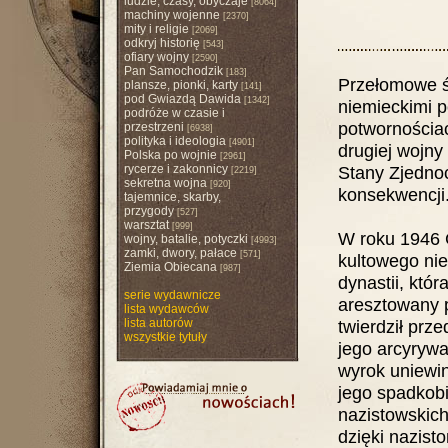
ludzie, czasy, obyczaje
[8064]
machiny wojenne
[2370]
mity i religie
[2069]
odkryj historię
[543]
ofiary wojny
[2590]
Pan Samochodzik
[183]
Przełomowe ś
plansze, pionki, karty
[141]
pod Gwiazdą Dawida
[1342]
niemieckimi po
podróże w czasie i
potwornościa
przestrzeni
[6938]
polityka i ideologia
[4901]
drugiej wojny
Polska po wojnie
[2961]
rycerze i zakonnicy
Stany Zjednoc
[2219]
sekretna wojna
[920]
konsekwencji
tajemnice, skarby,
przygody
[527]
warsztat
[999]
W roku 1946 G
wojny, batalie, potyczki
[4993]
zamki, dwory, pałace
[571]
kultowego ni
Ziemia Obiecana
[987]
dynastii, któr
serie wydawnicze
aresztowany p
lista wydawców
lista autorów
twierdził prz
wszystkie tytuły
jego arcyrywa
wyrok uniewin
jego spadkobi
nazistowskich
dzięki nazist